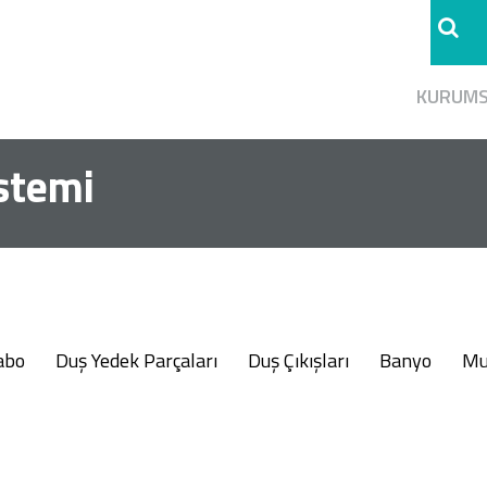
KURUM
stemi
abo
Duş Yedek Parçaları
Duş Çıkışları
Banyo
Mu