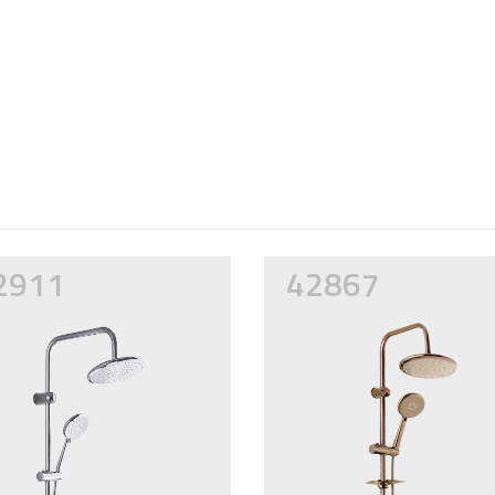
2911
42867