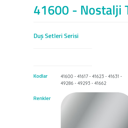
41600 - Nostalji
Duş Setleri Serisi
Nİ
Kodlar
41600 - 41617 - 41623 - 41631 -
49286 - 49293 - 41662
Renkler