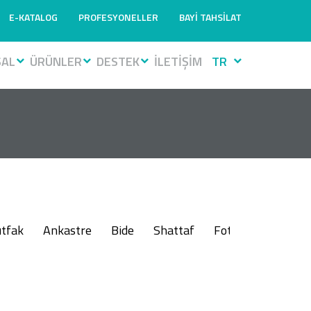
E-KATALOG
PROFESYONELLER
BAYİ TAHSİLAT
SAL
ÜRÜNLER
DESTEK
İLETİŞİM
TR
tfak
Ankastre
Bide
Shattaf
Fotoselli
Muslu