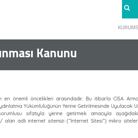
KURUM
orunması Kanunu
n en önemli öncelikleri arasındadır. Bu itibarla CİSA Arma
ınlatma Yükümlülüğünün Yerine Getirilmesinde Uyulacak Usu
umlusu sıfatıyla yerine getirmek amacıyla aşağıdaki aç
/ alan adlı internet sitemizi (“İnternet Sitesi”) mikro siteler