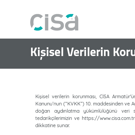
Kişisel Verilerin K
Kişisel verilerin korunması, CİSA Armatür'ü
Kanunu’nun (“KVKK”) 10. maddesinden ve Ayd
doğan aydınlatma yükümlülüğünü veri sor
tedarikçilerimizin ve https://www.cisa.com.tr
dikkatine sunar.