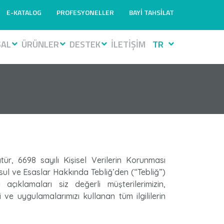
E-KATALOG
PROFESYONELLER
BAYİ TAHSİLAT
SAL
ÜRÜNLER
DESTEK
İLETİŞİM
TR
tür, 6698 sayılı Kişisel Verilerin Korunması
l ve Esaslar Hakkında Tebliğ’den (“Tebliğ”)
ıklamaları siz değerli müşterilerimizin,
i ve uygulamalarımızı kullanan tüm ilgililerin