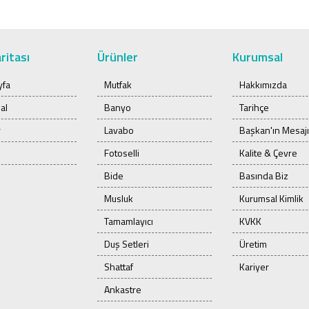
ritası
Ürünler
Kurumsal
yfa
Mutfak
Hakkımızda
al
Banyo
Tarihçe
r
Lavabo
Başkan'ın Mesajı
Fotoselli
Kalite & Çevre
Bide
Basında Biz
Musluk
Kurumsal Kimlik
Tamamlayıcı
KVKK
Duş Setleri
Üretim
Shattaf
Kariyer
Ankastre