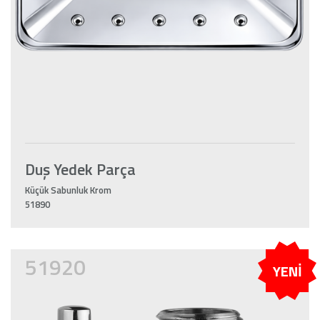
Duş Yedek Parça
Küçük Sabunluk Krom
51890
51920
YENİ