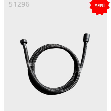
51296
YENİ