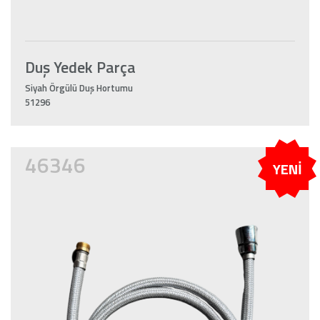
Duş Yedek Parça
Siyah Örgülü Duş Hortumu
51296
46346
YENİ