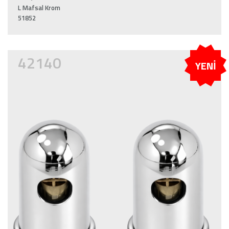
L Mafsal Krom
51852
42140
YENİ