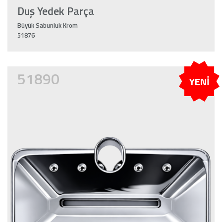
Duş Yedek Parça
Büyük Sabunluk Krom
51876
51890
YENİ