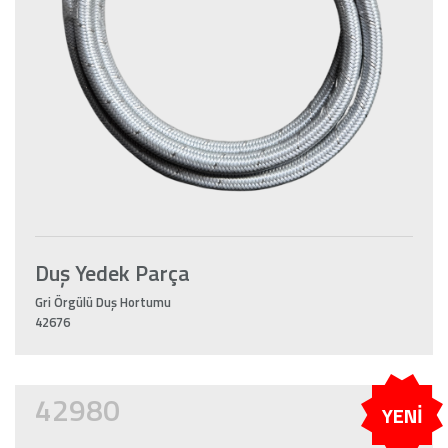
Duş Yedek Parça
Gri Örgülü Duş Hortumu
42676
42980
YENİ