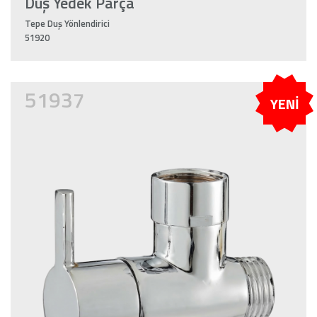
Duş Yedek Parça
Tepe Duş Yönlendirici
51920
51937
YENİ