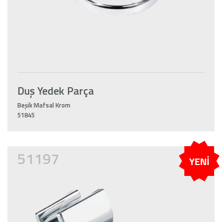
Duş Yedek Parça
Beşik Mafsal Krom
51845
51197
YENİ