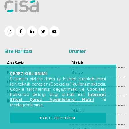
Site Haritası
Ürünler
Ana Sayfa
Mutfak
Kurumsal
Banyo
ÇEREZ KULLANIMI
Sitemizin sizlere daha iyi hizmet sunulabilmesi
Ürünler
Lavabo
için teknik çerezler (Cookieler) kullanılmaktadır.
Cookie tercihlerinizi değiştirmek ve Cookieler
Destek
Fotoselli
hakkında detaylı bilgi almak için
İnternet
Sitesi Çerez Aydınlatma Metni
’ni
İletişim
Bide
inceleyebilirsiniz.
Musluk
KABUL EDİYORUM
Tamamlayıcı