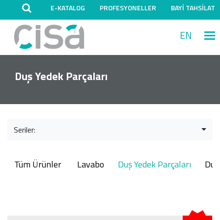
E-KATALOG
PROFESYONELLER
BAYİ TAHSİLAT
EN
M
Duş Yedek Parçaları
Seriler:
Tüm Ürünler
Lavabo
Duş Yedek Parçaları
Duş 