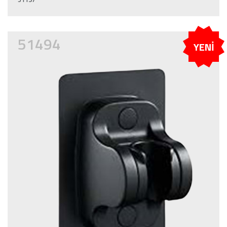
51494
YENİ