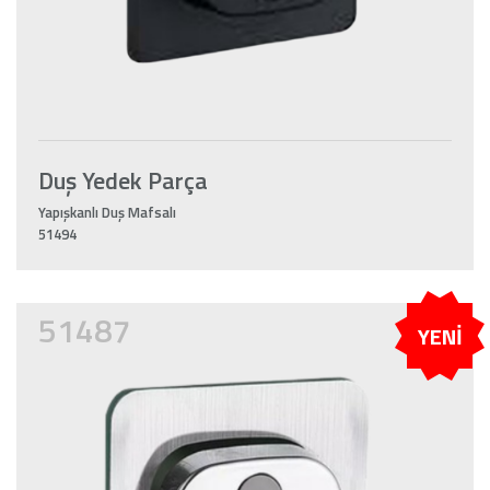
Duş Yedek Parça
Yapışkanlı Duş Mafsalı
51494
51487
YENİ