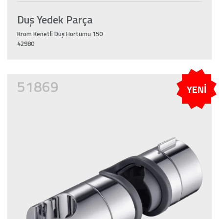
Duş Yedek Parça
Krom Kenetli Duş Hortumu 150
42980
51869
YENİ