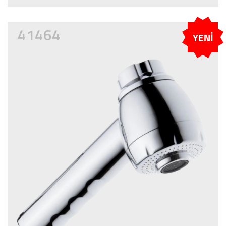
41464
YENİ