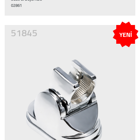
02861
51845
YENİ