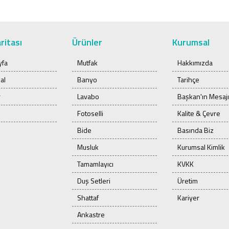
ritası
Ürünler
Kurumsal
yfa
Mutfak
Hakkımızda
al
Banyo
Tarihçe
r
Lavabo
Başkan'ın Mesajı
Fotoselli
Kalite & Çevre
Bide
Basında Biz
Musluk
Kurumsal Kimlik
Tamamlayıcı
KVKK
Duş Setleri
Üretim
Shattaf
Kariyer
Ankastre