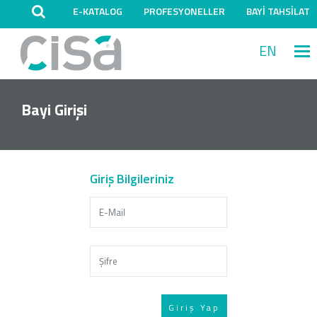
E-KATALOG
PROFESYONELLER
BAYİ TAHSİLAT
EN
M
Bayi Girişi
Giriş Bilgileriniz
Giriş Yap