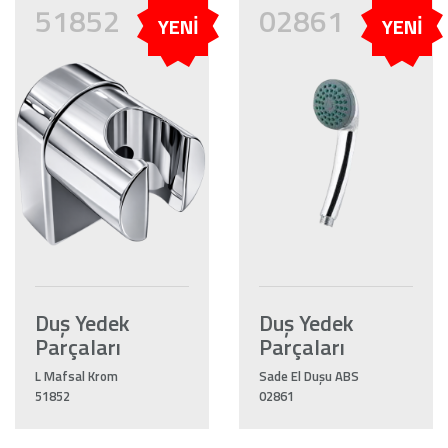
51852
02861
YENİ
YENİ
Duş Yedek
Duş Yedek
Parçaları
Parçaları
L Mafsal Krom
Sade El Duşu ABS
51852
02861