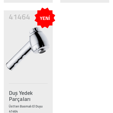
41464
YENİ
Duş Yedek
Parçaları
Üstten Basmalı El Duşu
41464