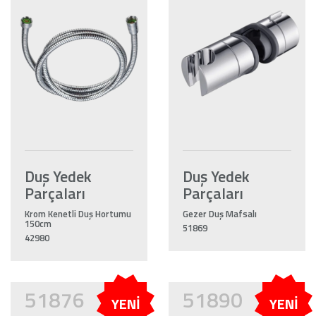
Duş Yedek
Duş Yedek
Parçaları
Parçaları
Krom Kenetli Duş Hortumu
Gezer Duş Mafsalı
150cm
51869
42980
51876
51890
YENİ
YENİ