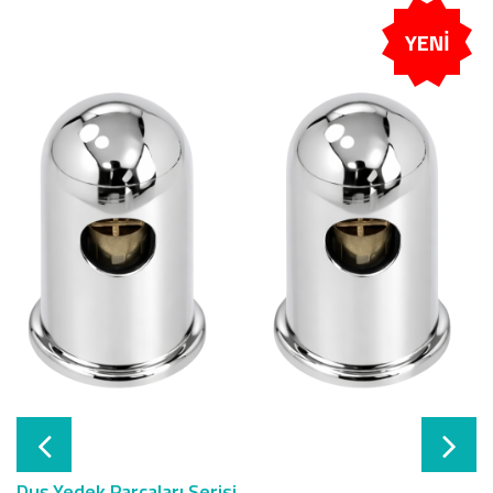
YENİ
Duş Yedek Parçaları Serisi