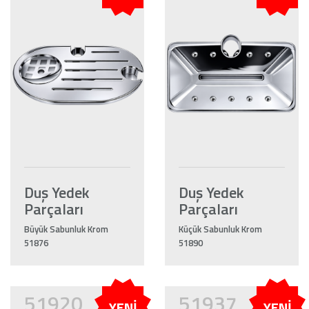
Duş Yedek
Duş Yedek
Parçaları
Parçaları
Büyük Sabunluk Krom
Küçük Sabunluk Krom
51876
51890
51920
51937
YENİ
YENİ