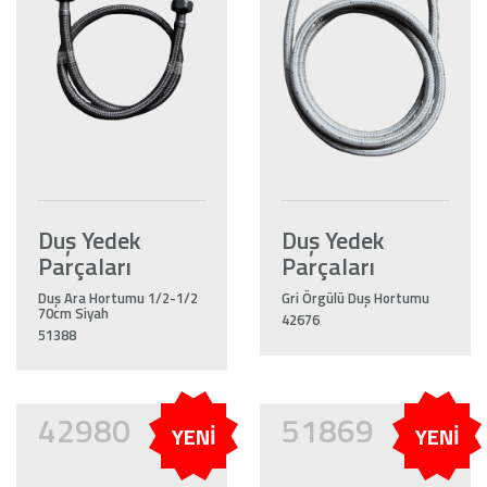
Duş Yedek
Duş Yedek
Parçaları
Parçaları
Duş Ara Hortumu 1/2-1/2
Gri Örgülü Duş Hortumu
70cm Siyah
42676
51388
42980
51869
YENİ
YENİ