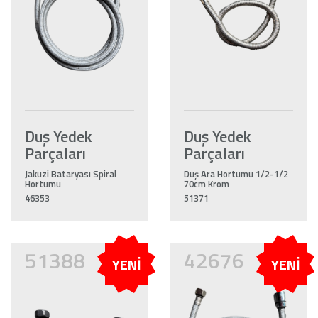
Duş Yedek
Duş Yedek
Parçaları
Parçaları
Jakuzi Bataryası Spiral
Duş Ara Hortumu 1/2-1/2
Hortumu
70cm Krom
46353
51371
51388
42676
YENİ
YENİ