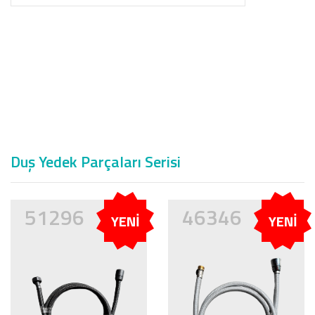
Duş Yedek Parçaları Serisi
51296
46346
YENİ
YENİ