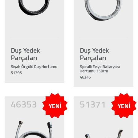
Duş Yedek
Duş Yedek
Parçaları
Parçaları
Siyah Örgülü Duş Hortumu
Spiralli Eviye Bataryası
Hortumu 150cm
51296
46346
46353
51371
YENİ
YENİ