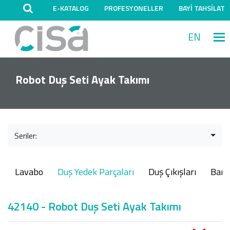
E-KATALOG
PROFESYONELLER
BAYİ TAHSİLAT
EN
M
Robot Duş Seti Ayak Takımı
Seriler:
Lavabo
Duş Yedek Parçaları
Duş Çıkışları
Ban
42140 - Robot Duş Seti Ayak Takımı