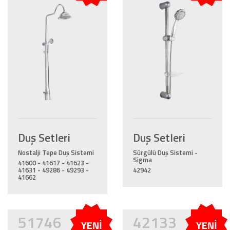
Duş Setleri
Duş Setleri
Nostalji Tepe Duş Sistemi
Sürgülü Duş Sistemi -
Sigma
41600 - 41617 - 41623 -
41631 - 49286 - 49293 -
42942
41662
51746
42133
YENİ
YENİ