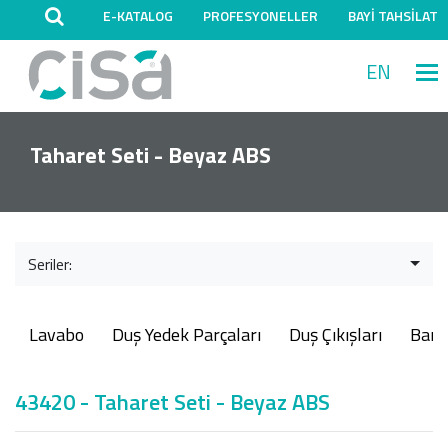
E-KATALOG
PROFESYONELLER
BAYİ TAHSİLAT
EN
M
Taharet Seti - Beyaz ABS
Seriler:
Lavabo
Duş Yedek Parçaları
Duş Çıkışları
Ban
43420 - Taharet Seti - Beyaz ABS