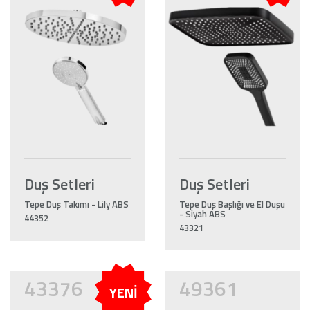
Duş Setleri
Duş Setleri
Tepe Duş Takımı - Lily ABS
Tepe Duş Başlığı ve El Duşu
- Siyah ABS
44352
43321
43376
49361
YENİ