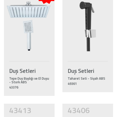
Duş Setleri
Duş Setleri
Tepe Duş Başlığı ve El Duşu
Taharet Seti - Siyah ABS
- Stork ABS
49361
43376
43413
43406