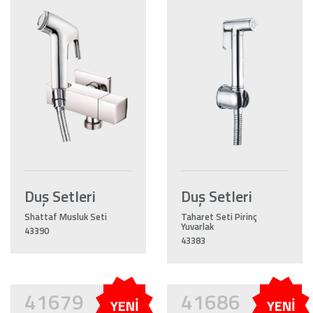
Duş Setleri
Duş Setleri
Shattaf Musluk Seti
Taharet Seti Pirinç
Yuvarlak
43390
43383
41679
41686
YENİ
YENİ