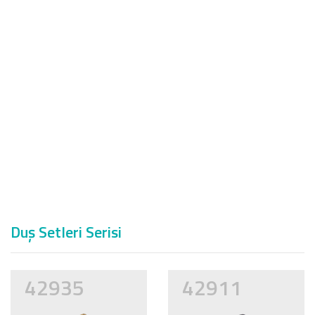
Duş Setleri Serisi
42935
42911