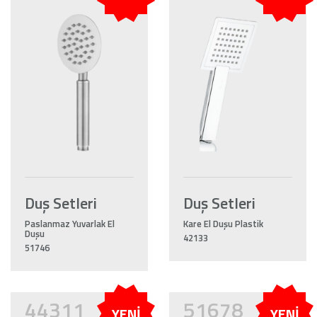
Duş Setleri
Duş Setleri
Paslanmaz Yuvarlak El
Kare El Duşu Plastik
Duşu
42133
51746
44311
51678
YENİ
YENİ