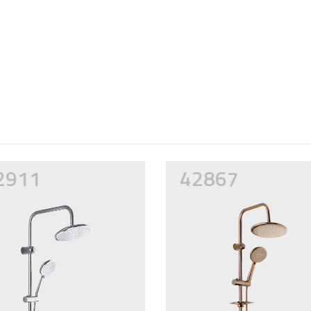
2911
42867