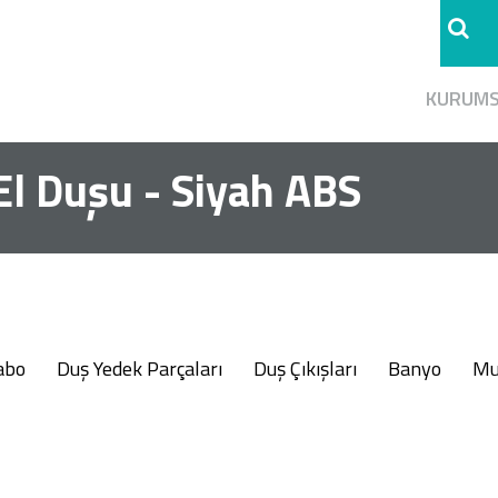
KURUM
El Duşu - Siyah ABS
abo
Duş Yedek Parçaları
Duş Çıkışları
Banyo
Mu