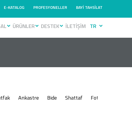
E-KATALOG
PROFESYONELLER
BAYİ TAHSİLAT
SAL
ÜRÜNLER
DESTEK
İLETİŞİM
TR
tfak
Ankastre
Bide
Shattaf
Fotoselli
Muslu