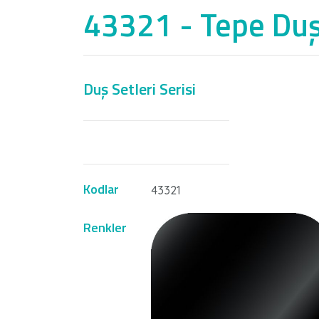
43321 - Tepe Duş 
Duş Setleri Serisi
Nİ
Kodlar
43321
Renkler