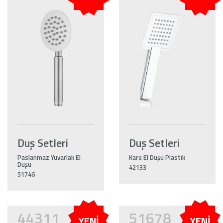
Duş Setleri
Duş Setleri
Paslanmaz Yuvarlak El
Kare El Duşu Plastik
Duşu
42133
51746
44311
51678
YENİ
YENİ