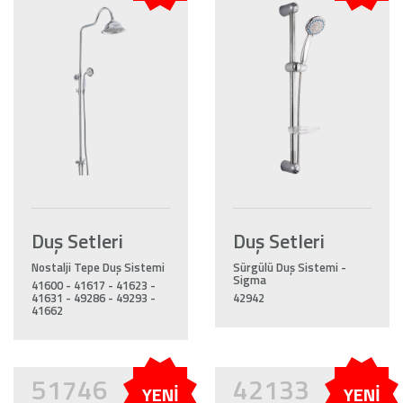
Duş Setleri
Duş Setleri
Nostalji Tepe Duş Sistemi
Sürgülü Duş Sistemi -
Sigma
41600 - 41617 - 41623 -
41631 - 49286 - 49293 -
42942
41662
51746
42133
YENİ
YENİ