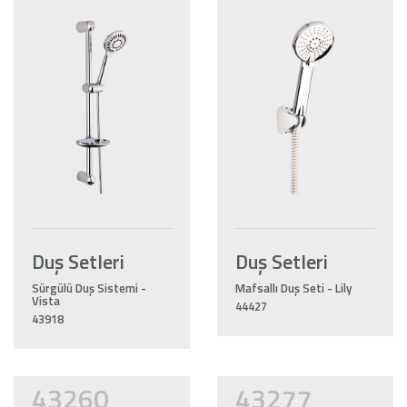
Duş Setleri
Duş Setleri
Sürgülü Duş Sistemi -
Mafsallı Duş Seti - Lily
Vista
44427
43918
43260
43277