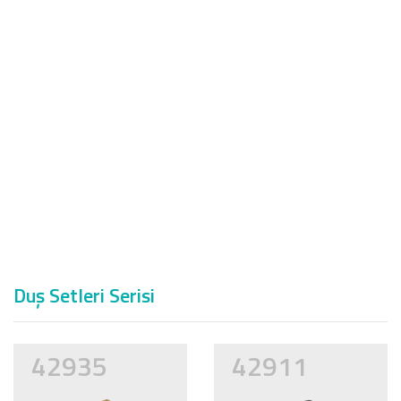
Duş Setleri Serisi
42935
42911