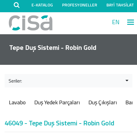
E-KATALOG
PROFESYONELLER
BAYİ TAHSİLAT
EN
M
Tepe Duş Sistemi - Robin Gold
Seriler:
Lavabo
Duş Yedek Parçaları
Duş Çıkışları
Ban
46049 - Tepe Duş Sistemi - Robin Gold