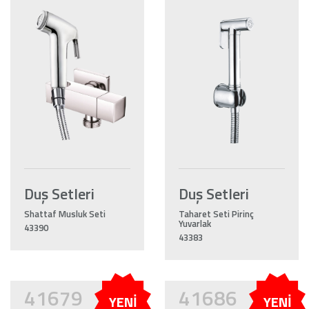
Duş Setleri
Duş Setleri
Shattaf Musluk Seti
Taharet Seti Pirinç
Yuvarlak
43390
43383
41679
41686
YENİ
YENİ