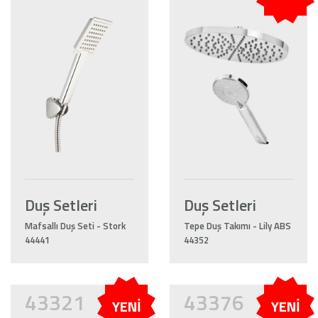
Duş Setleri
Duş Setleri
Mafsallı Duş Seti - Stork
Tepe Duş Takımı - Lily ABS
44441
44352
43321
43376
YENİ
YENİ