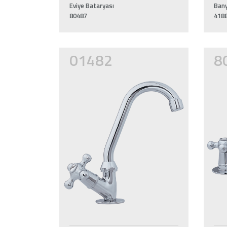
Eviye Bataryası
Bany
80487
418
01482
8