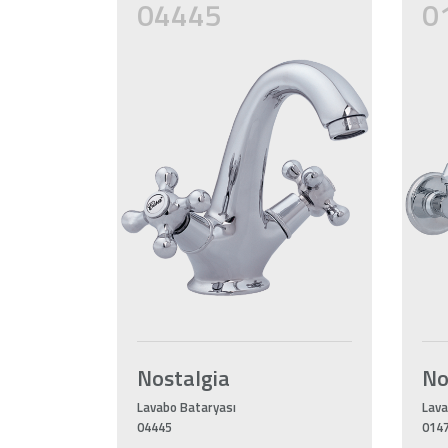
04445
0
Nostalgia
No
Lavabo Bataryası
Lava
04445
014