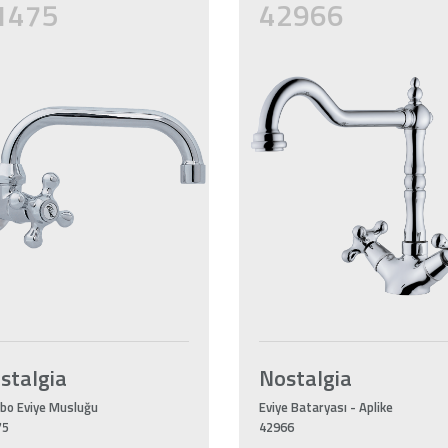
1475
42966
stalgia
Nostalgia
bo Eviye Musluğu
Eviye Bataryası - Aplike
75
42966