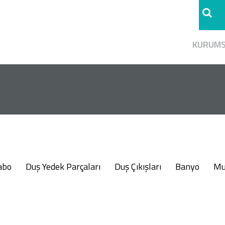
KURUM
abo
Duş Yedek Parçaları
Duş Çıkışları
Banyo
Mu