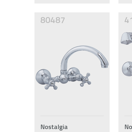
80487
4
Nostalgia
No