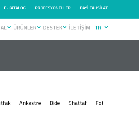
E-KATALOG
PROFESYONELLER
BAYİ TAHSİLAT
SAL
ÜRÜNLER
DESTEK
İLETİŞİM
TR
tfak
Ankastre
Bide
Shattaf
Fotoselli
Muslu