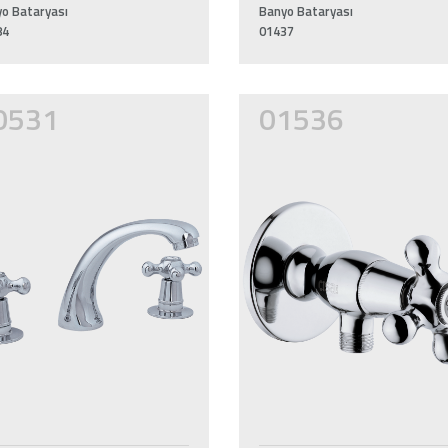
o Bataryası
Banyo Bataryası
84
01437
0531
01536