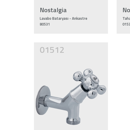
Nostalgia
No
Lavabo Bataryası - Ankastre
Tah
80531
015
01512