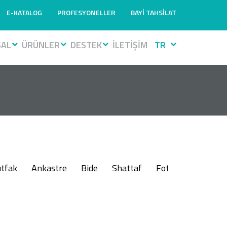
E-KATALOG
PROFESYONELLER
BAYİ TAHSİLAT
SAL
ÜRÜNLER
DESTEK
İLETİŞİM
TR
tfak
Ankastre
Bide
Shattaf
Fotoselli
Muslu