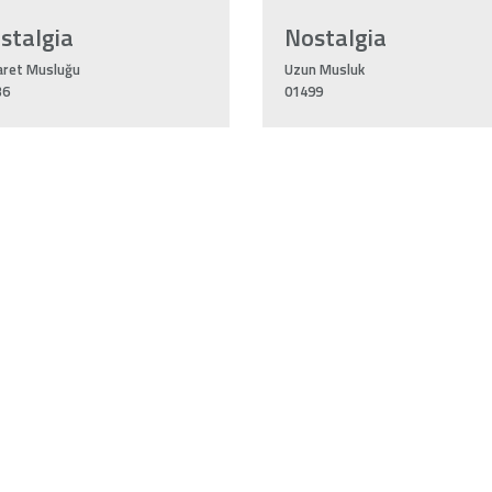
stalgia
Nostalgia
aret Musluğu
Uzun Musluk
36
01499