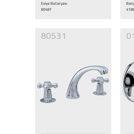
Eviye Bataryası
Bany
80487
418
80531
0