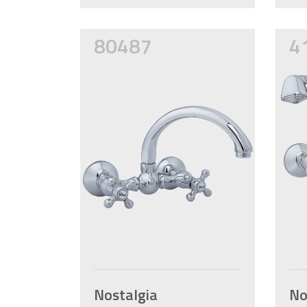
80487
4
Nostalgia
No