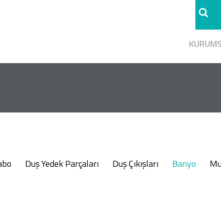
KURUM
abo
Duş Yedek Parçaları
Duş Çıkışları
Banyo
Mu