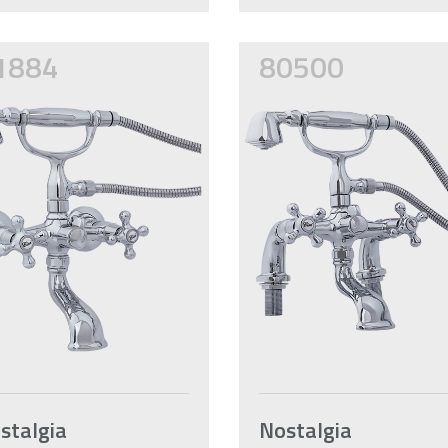
1884
80500
stalgia
Nostalgia