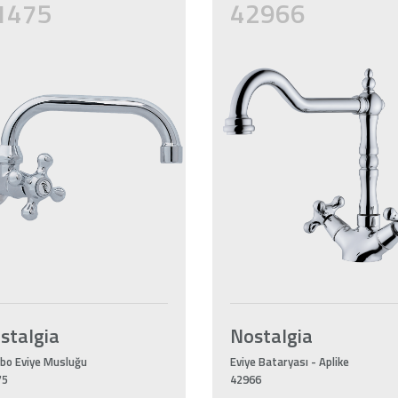
1475
42966
stalgia
Nostalgia
bo Eviye Musluğu
Eviye Bataryası - Aplike
75
42966