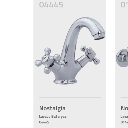
04445
0
Nostalgia
No
Lavabo Bataryası
Lava
04445
014