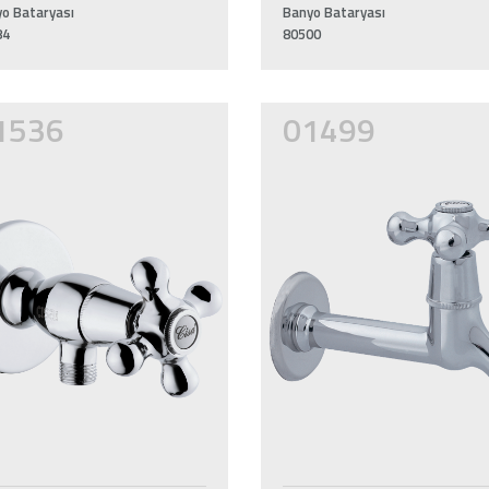
o Bataryası
Banyo Bataryası
84
80500
1536
01499