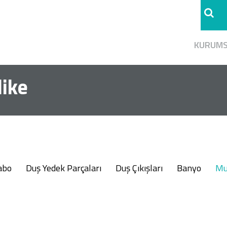
KURUM
like
abo
Duş Yedek Parçaları
Duş Çıkışları
Banyo
Mu