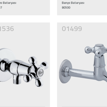
o Bataryası
Banyo Bataryası
37
80500
1536
01499