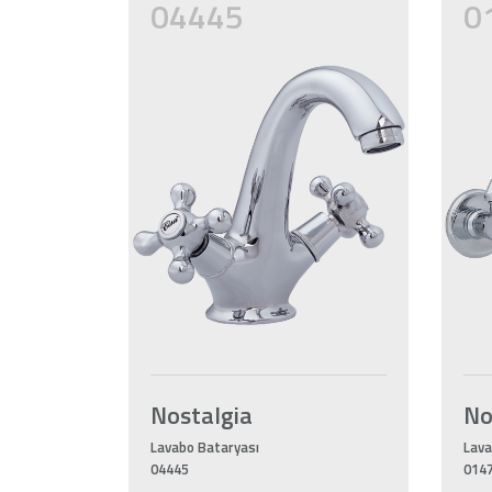
04445
0
Nostalgia
No
Lavabo Bataryası
Lava
04445
014