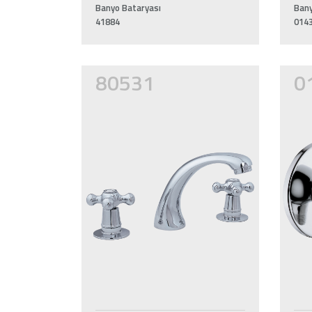
Banyo Bataryası
Bany
41884
014
80531
0