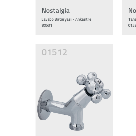
Nostalgia
No
Lavabo Bataryası - Ankastre
Tah
80531
015
01512