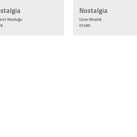
stalgia
Nostalgia
aret Musluğu
Uzun Musluk
36
01499