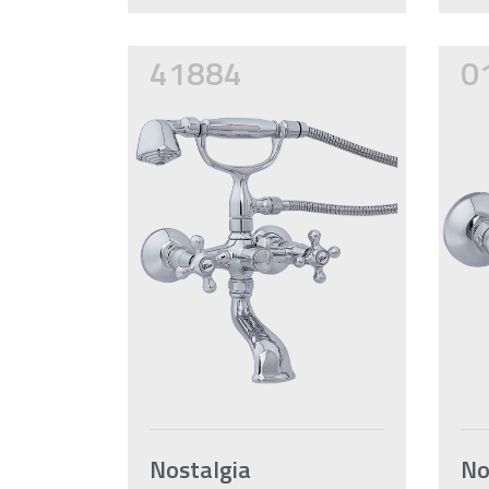
41884
0
Nostalgia
No