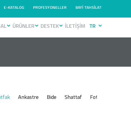
E-KATALOG
PROFESYONELLER
BAYİ TAHSİLAT
SAL
ÜRÜNLER
DESTEK
İLETİŞİM
TR
tfak
Ankastre
Bide
Shattaf
Fotoselli
Muslu