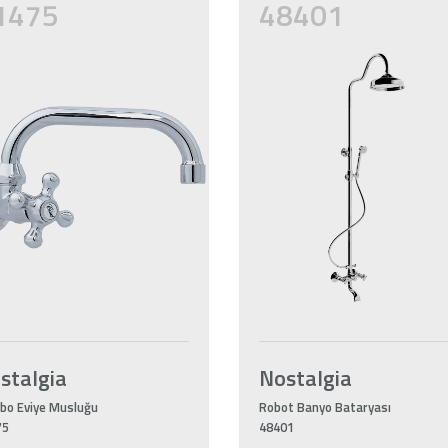
1475
48401
stalgia
Nostalgia
bo Eviye Musluğu
Robot Banyo Bataryası
75
48401