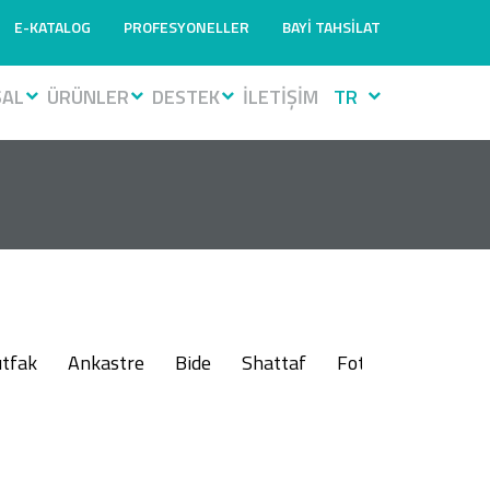
E-KATALOG
PROFESYONELLER
BAYİ TAHSİLAT
SAL
ÜRÜNLER
DESTEK
İLETİŞİM
TR
tfak
Ankastre
Bide
Shattaf
Fotoselli
Muslu