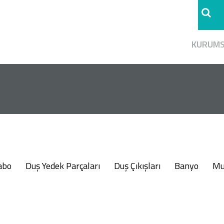
KURUM
abo
Duş Yedek Parçaları
Duş Çıkışları
Banyo
Mu