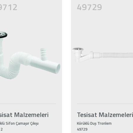
9712
49729
sisat Malzemeleri
Tesisat Malzemeler
klü Sifon Çamaşır Çıkışı
Körüklü Duş Tronlem
12
49729