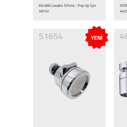
Körüklü Lavabo Sifonu - Pop Up İçin
50'l
49743
442
51654
4
YENİ