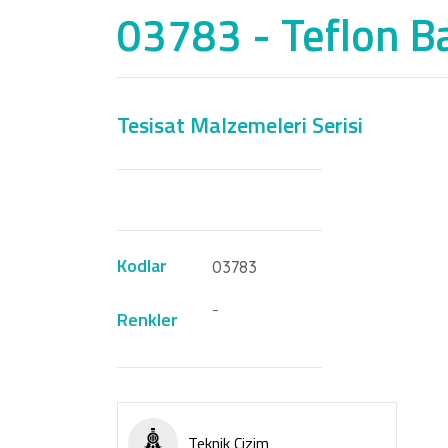
03783 - Teflon B
Tesisat Malzemeleri Serisi
Nİ
Kodlar
03783
-
Renkler
Teknik Çizim