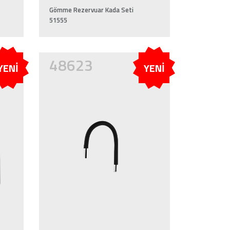
Gömme Rezervuar Kada Seti
51555
48623
YENİ
YENİ