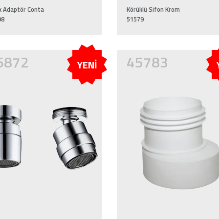
ik Adaptör Conta
Körüklü Sifon Krom
98
51579
6872
45783
YENİ