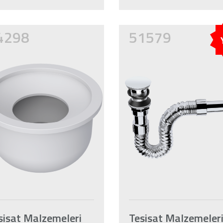
4298
51579
sisat Malzemeleri
Tesisat Malzemeler