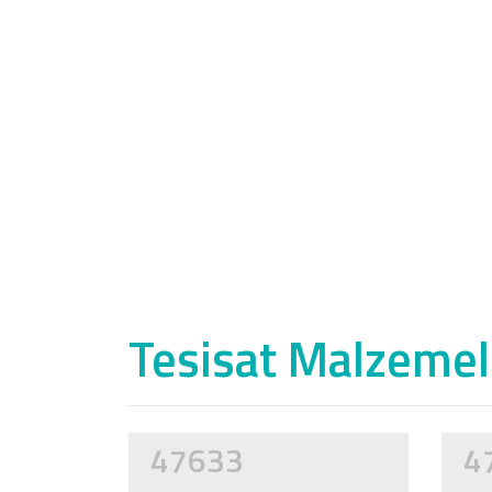
Tesisat Malzemele
47633
4