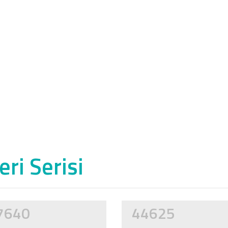
ri Serisi
7640
44625