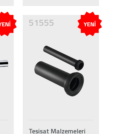
51555
YENİ
YENİ
i
Tesisat Malzemeleri