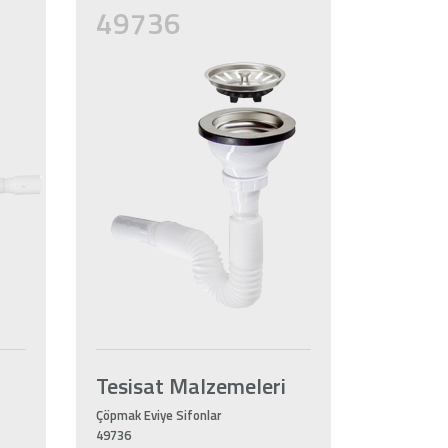
49736
i
Tesisat Malzemeleri
Çöpmak Eviye Sifonlar
49736