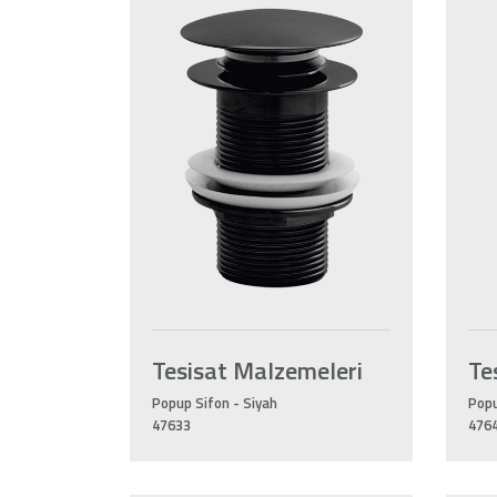
Tesisat Malzemeleri
Te
Popup Sifon - Siyah
Popu
47633
476