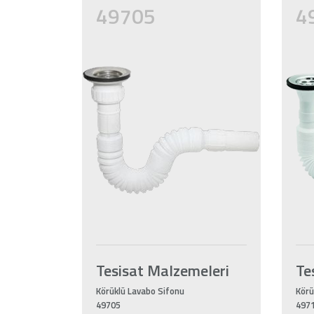
49705
4
Tesisat Malzemeleri
Te
Körüklü Lavabo Sifonu
Körü
49705
497