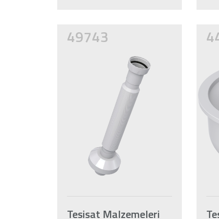
49743
4
Tesisat Malzemeleri
Te