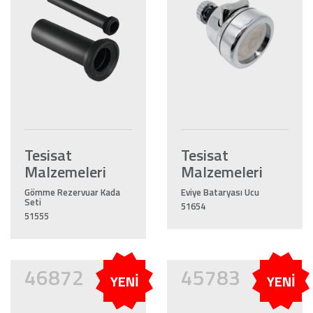
Tesisat
Tesisat
Malzemeleri
Malzemeleri
Gömme Rezervuar Kada
Eviye Bataryası Ucu
Seti
51654
51555
46872
45783
YENİ
YENİ