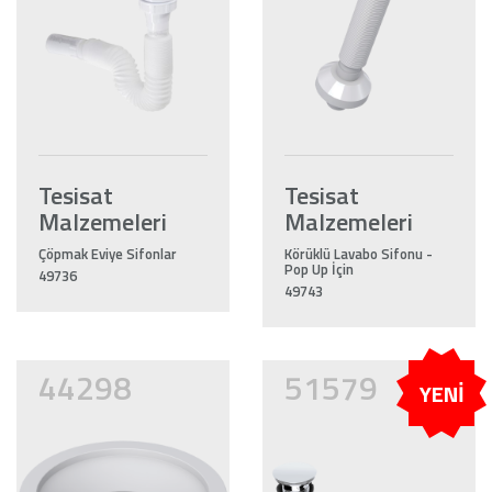
Tesisat
Tesisat
Malzemeleri
Malzemeleri
Çöpmak Eviye Sifonlar
Körüklü Lavabo Sifonu -
Pop Up İçin
49736
49743
44298
51579
YENİ