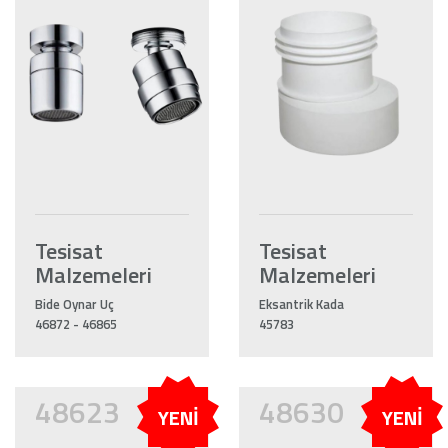
Tesisat
Tesisat
Malzemeleri
Malzemeleri
Bide Oynar Uç
Eksantrik Kada
46872 - 46865
45783
48623
48630
YENİ
YENİ