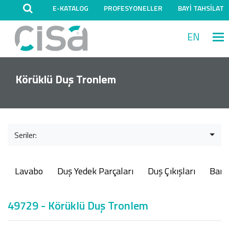
E-KATALOG
PROFESYONELLER
BAYİ TAHSİLAT
EN
M
Körüklü Duş Tronlem
Seriler:
Lavabo
Duş Yedek Parçaları
Duş Çıkışları
Ban
49729 - Körüklü Duş Tronlem