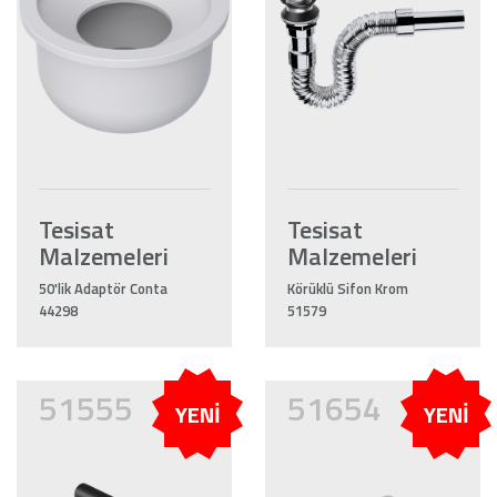
Tesisat
Tesisat
Malzemeleri
Malzemeleri
50'lik Adaptör Conta
Körüklü Sifon Krom
44298
51579
51555
51654
YENİ
YENİ