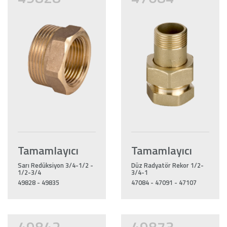
Tamamlayıcı
Tamamlayıcı
Sarı Redüksiyon 3/4-1/2 -
Düz Radyatör Rekor 1/2-
1/2-3/4
3/4-1
49828 - 49835
47084 - 47091 - 47107