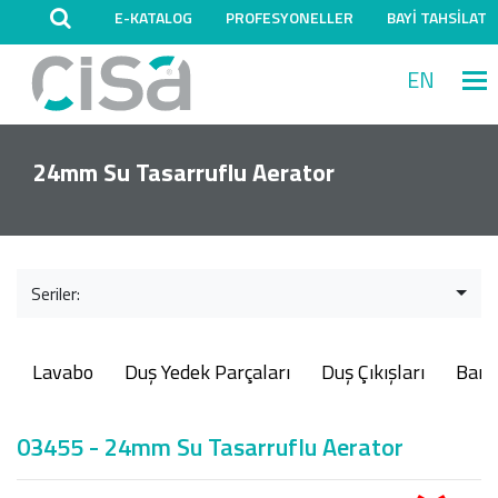
E-KATALOG
PROFESYONELLER
BAYİ TAHSİLAT
EN
M
24mm Su Tasarruflu Aerator
Seriler:
Lavabo
Duş Yedek Parçaları
Duş Çıkışları
Ban
03455 - 24mm Su Tasarruflu Aerator