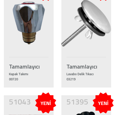
Tamamlayıcı
Tamamlayıcı
Kapak Takımı
Lavabo Delik Tıkacı
00720
03219
51043
51395
YENİ
YENİ