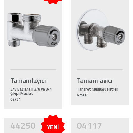
Tamamlayıcı
Tamamlayıcı
3/8 Bağlantılı 3/8 ve 3/4
Taharet Musluğu Flitreli
Çıkışlı Musluk
42508
02731
44250
04117
YENİ