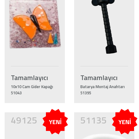
Tamamlayıcı
Tamamlayıcı
10x10 Cam Gider Kapağı
Batarya Montaj Anahtarı
51043
51395
49125
51135
YENİ
YENİ