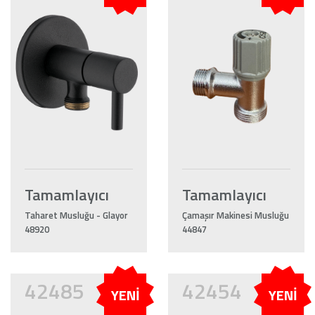
Tamamlayıcı
Tamamlayıcı
Taharet Musluğu - Glayor
Çamaşır Makinesi Musluğu
48920
44847
42485
42454
YENİ
YENİ