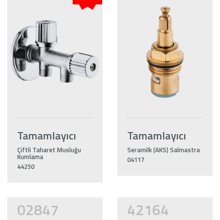
Tamamlayıcı
Tamamlayıcı
Çiftli Taharet Musluğu
Seramilk (AKS) Salmastra
Kumlama
04117
44250
02847
42164