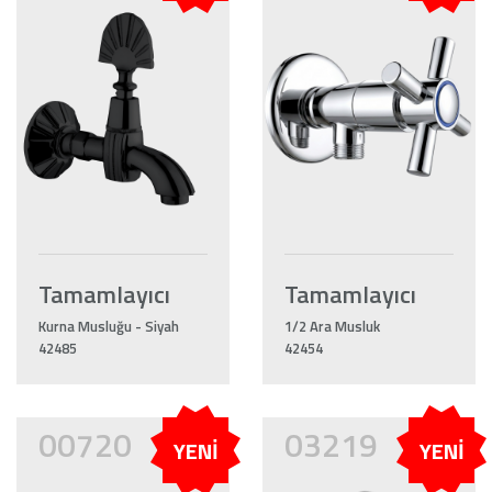
Tamamlayıcı
Tamamlayıcı
Kurna Musluğu - Siyah
1/2 Ara Musluk
42485
42454
00720
03219
YENİ
YENİ