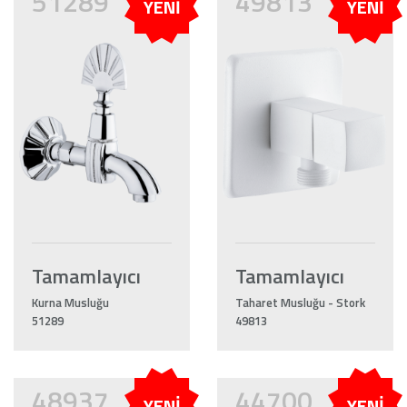
51289
49813
YENİ
YENİ
Tamamlayıcı
Tamamlayıcı
Kurna Musluğu
Taharet Musluğu - Stork
51289
49813
48937
44700
YENİ
YENİ