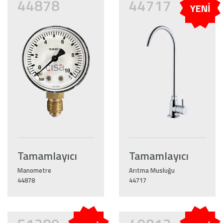
44878
44717
YENİ
Tamamlayıcı
Tamamlayıcı
Manometre
Arıtma Musluğu
44878
44717