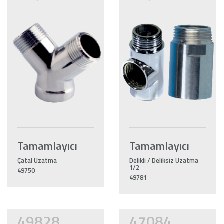
Tamamlayıcı
Tamamlayıcı
Çatal Uzatma
Delikli / Deliksiz Uzatma
1/2
49750
49781
49828
47084