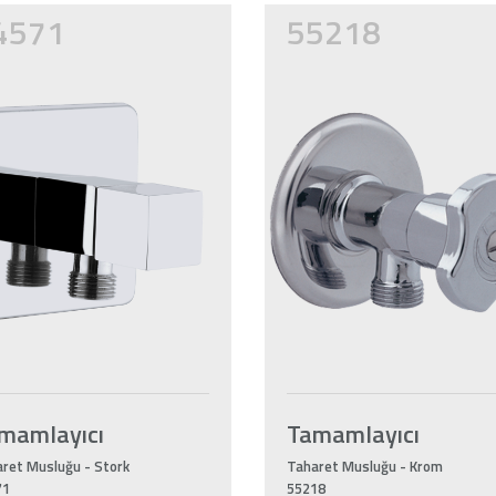
4571
55218
mamlayıcı
Tamamlayıcı
ret Musluğu - Stork
Taharet Musluğu - Krom
71
55218