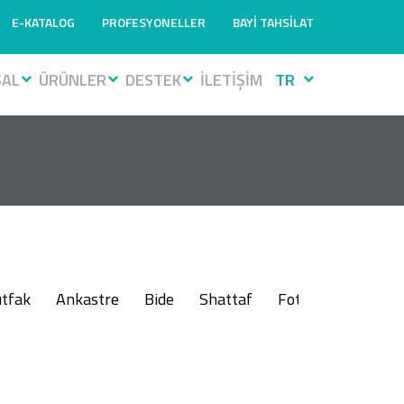
E-KATALOG
PROFESYONELLER
BAYİ TAHSİLAT
SAL
ÜRÜNLER
DESTEK
İLETİŞİM
TR
tfak
Ankastre
Bide
Shattaf
Fotoselli
Muslu