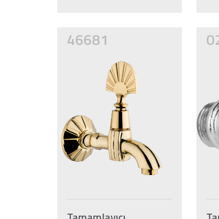
46681
0
Tamamlayıcı
Ta