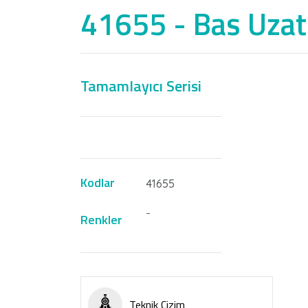
41655 - Bas Uza
Tamamlayıcı Serisi
Nİ
Kodlar
41655
-
Renkler
Teknik Çizim