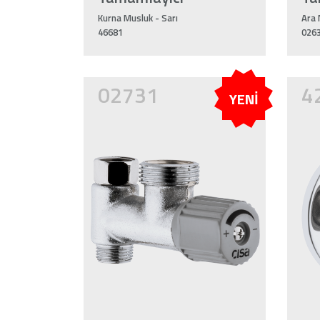
Kurna Musluk - Sarı
Ara 
46681
026
02731
4
YENİ