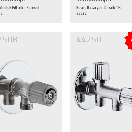
Musluk Filtreli - Küresel
Küvet Bataryası Dirsek TK.
32
55232
2508
44250