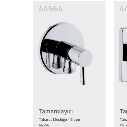
44564
4
Tamamlayıcı
Ta
Taharet Musluğu - Glayor
Taha
44564
445