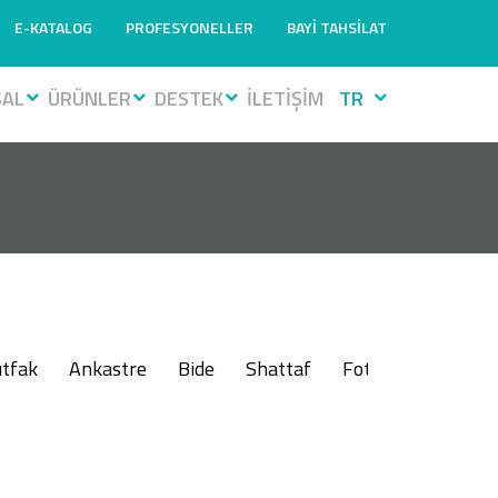
E-KATALOG
PROFESYONELLER
BAYİ TAHSİLAT
SAL
ÜRÜNLER
DESTEK
İLETİŞİM
TR
tfak
Ankastre
Bide
Shattaf
Fotoselli
Muslu