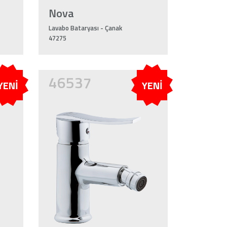
Nova
Lavabo Bataryası - Çanak
47275
46537
YENİ
YENİ