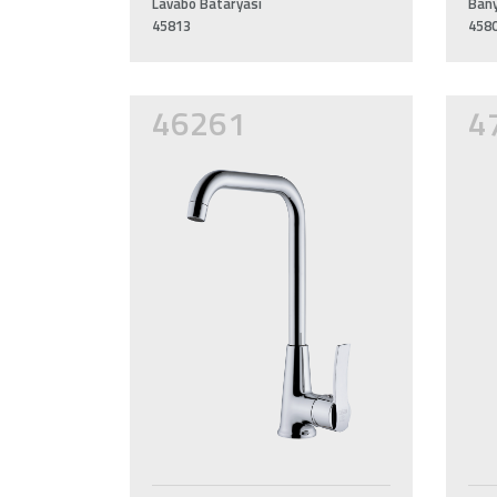
Lavabo Bataryası
Bany
45813
458
46261
4