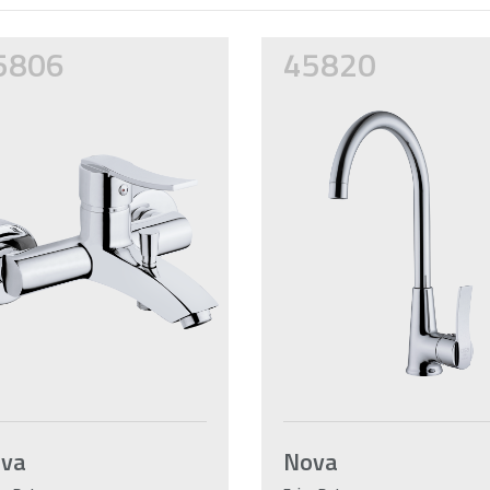
5806
45820
ova
Nova