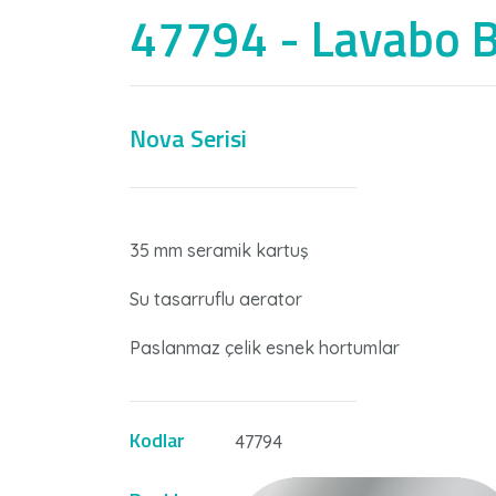
47794 - Lavabo B
Nova Serisi
Nİ
35 mm seramik kartuş
Su tasarruflu aerator
Paslanmaz çelik esnek hortumlar
Kodlar
47794