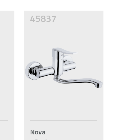
45837
Nova