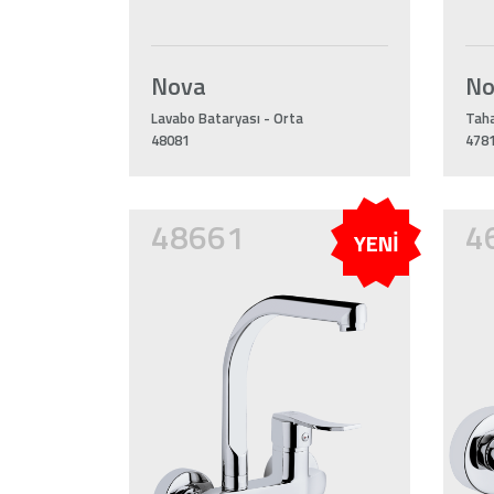
Nova
N
Lavabo Bataryası - Orta
Taha
48081
478
48661
4
YENİ