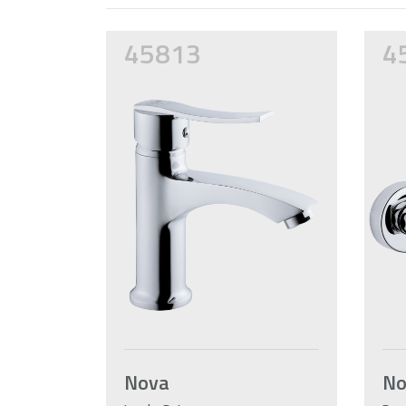
45813
4
Nova
N