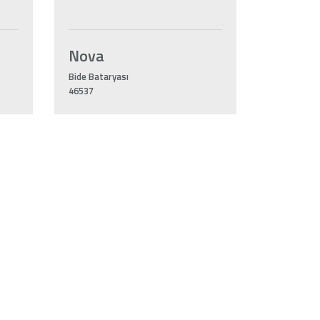
Nova
Bide Bataryası
46537