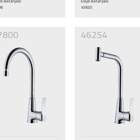
o Bataryası
Eviye Bataryası
06
45820
7800
46254