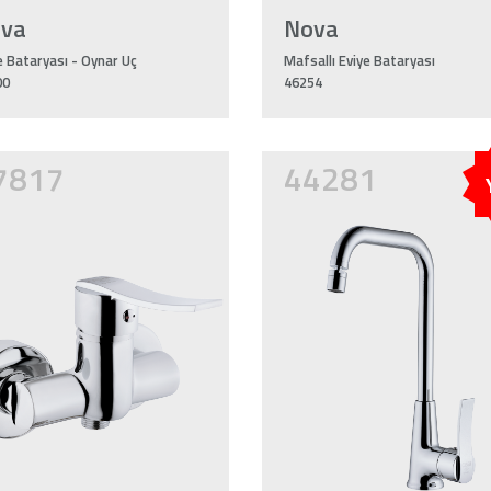
ova
Nova
e Bataryası - Oynar Uç
Mafsallı Eviye Bataryası
00
46254
7817
44281