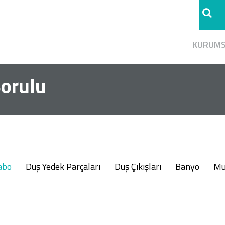
KURUM
Borulu
abo
Duş Yedek Parçaları
Duş Çıkışları
Banyo
Mu