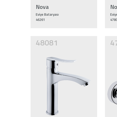
Nova
N
Eviye Bataryası
Eviy
46261
478
48081
4