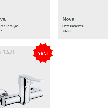
ova
Nova
ret Bataryası
Eviye Bataryası
17
44281
6148
YENİ