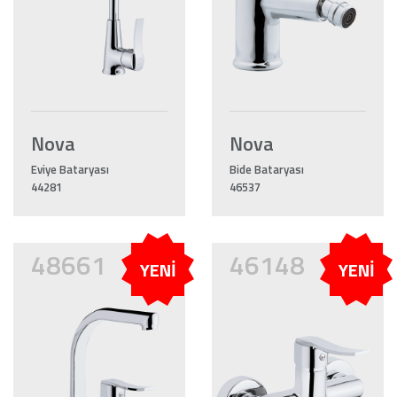
Nova
Nova
Eviye Bataryası
Bide Bataryası
44281
46537
48661
46148
YENİ
YENİ