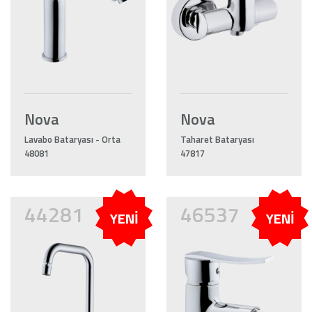
Nova
Nova
Lavabo Bataryası - Orta
Taharet Bataryası
48081
47817
44281
46537
YENİ
YENİ