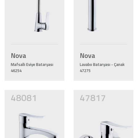
Nova
Nova
Mafsallı Eviye Bataryası
Lavabo Bataryası - Çanak
46254
47275
48081
47817