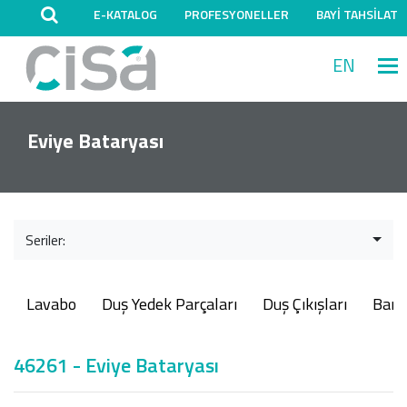
E-KATALOG
PROFESYONELLER
BAYİ TAHSİLAT
EN
M
Eviye Bataryası
Seriler:
Lavabo
Duş Yedek Parçaları
Duş Çıkışları
Ban
46261 - Eviye Bataryası