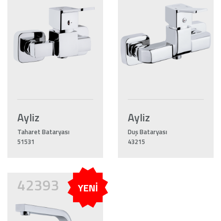
Ayliz
Ayliz
Taharet Bataryası
Duş Bataryası
51531
43215
42393
YENİ