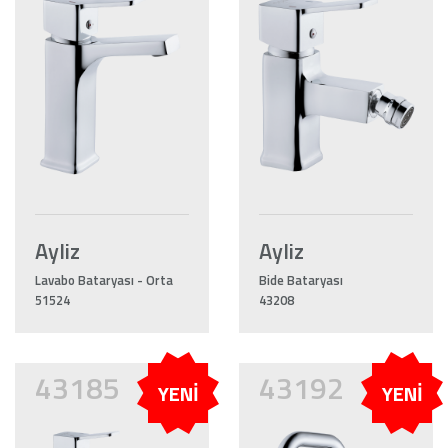
Ayliz
Ayliz
Lavabo Bataryası - Orta
Bide Bataryası
51524
43208
43185
43192
YENİ
YENİ