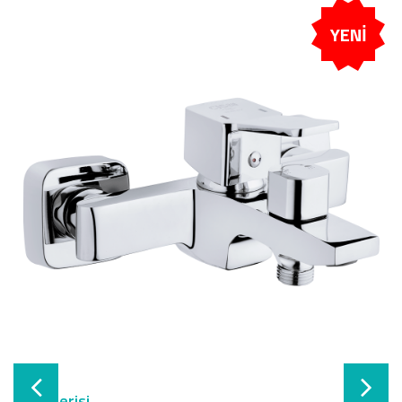
YENİ
Ayliz Serisi