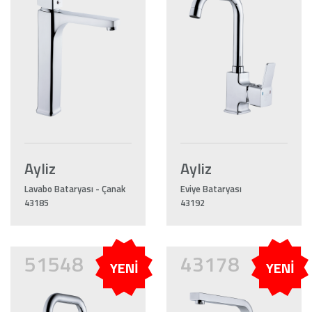
Ayliz
Ayliz
Lavabo Bataryası - Çanak
Eviye Bataryası
43185
43192
51548
43178
YENİ
YENİ