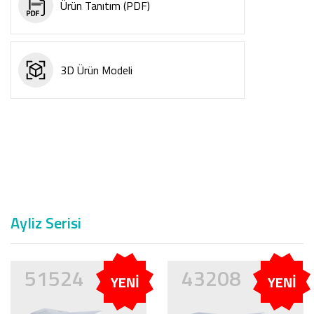
Ürün Tanıtım (PDF)
3D Ürün Modeli
Ayliz Serisi
51524
43208
YENİ
YENİ