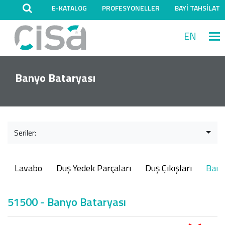
E-KATALOG
PROFESYONELLER
BAYİ TAHSİLAT
EN
M
Banyo Bataryası
Seriler:
Lavabo
Duş Yedek Parçaları
Duş Çıkışları
Ban
51500 - Banyo Bataryası