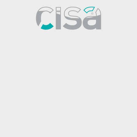
liz
Ayliz
 Bataryası
Lavabo Bataryası - Çanak
08
43185
1531
51500
YENİ