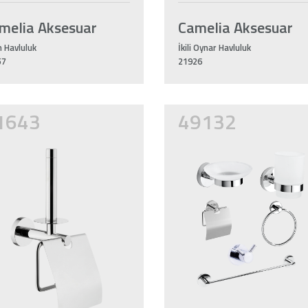
melia Aksesuar
Camelia Aksesuar
 Havluluk
İkili Oynar Havluluk
57
21926
1643
49132