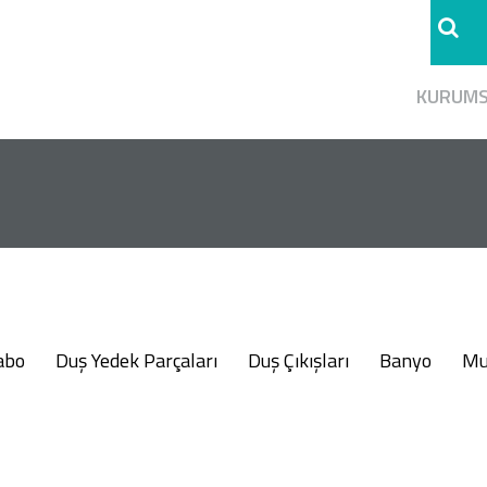
KURUM
abo
Duş Yedek Parçaları
Duş Çıkışları
Banyo
Mu