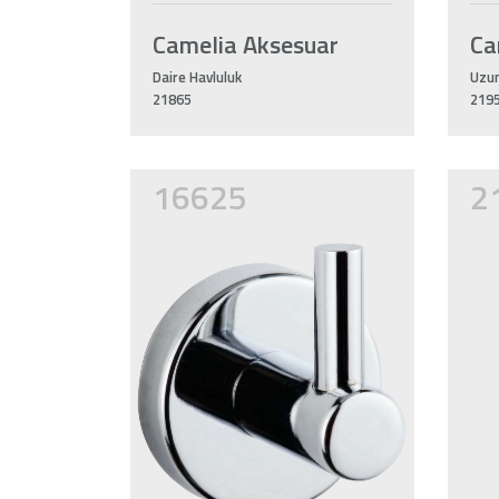
Camelia Aksesuar
Ca
Daire Havluluk
Uzun
21865
219
16625
2