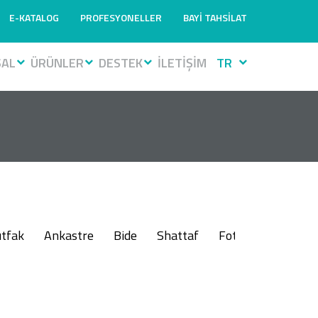
E-KATALOG
PROFESYONELLER
BAYİ TAHSİLAT
SAL
ÜRÜNLER
DESTEK
İLETİŞİM
TR
tfak
Ankastre
Bide
Shattaf
Fotoselli
Muslu