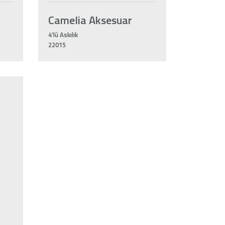
Camelia Aksesuar
4'lü Askılık
22015