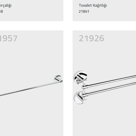
ırçalığı
Tuvalet Kağıtlığı
58
21841
1957
21926