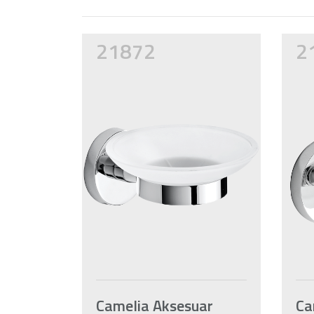
21872
2
Camelia Aksesuar
Ca