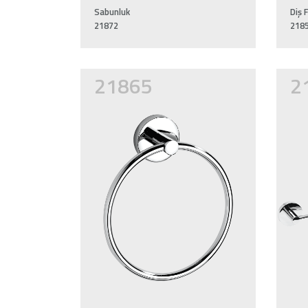
Sabunluk
Diş F
21872
218
21865
2