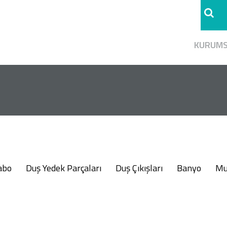
KURUM
abo
Duş Yedek Parçaları
Duş Çıkışları
Banyo
Mu