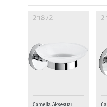
21872
2
Camelia Aksesuar
Ca