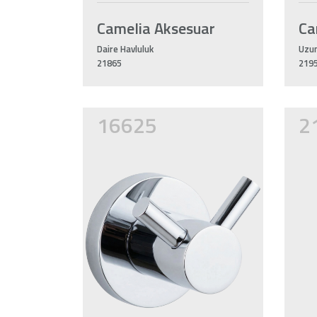
Camelia Aksesuar
Ca
Daire Havluluk
Uzun
21865
219
16625
2