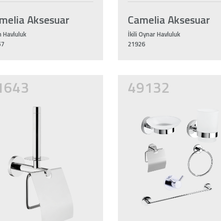
melia Aksesuar
Camelia Aksesuar
 Havluluk
İkili Oynar Havluluk
57
21926
1643
49132