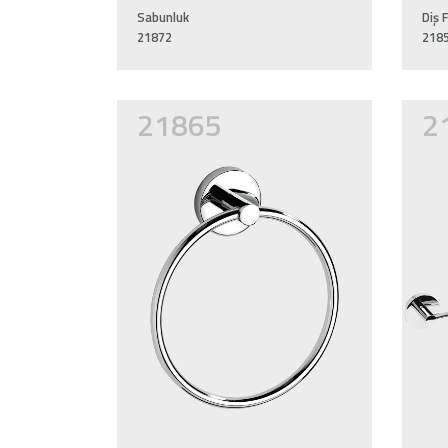
Sabunluk
Diş F
21872
218
21865
2