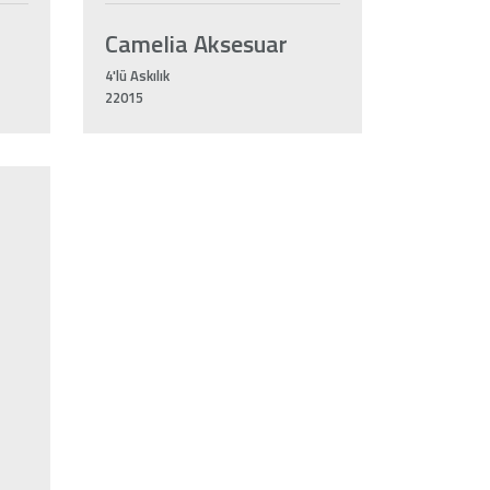
Camelia Aksesuar
4'lü Askılık
22015