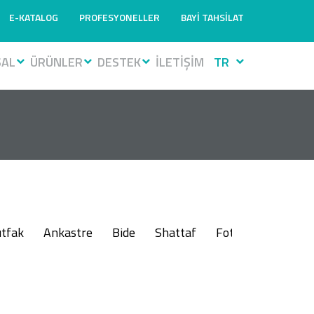
E-KATALOG
PROFESYONELLER
BAYİ TAHSİLAT
SAL
ÜRÜNLER
DESTEK
İLETİŞİM
TR
tfak
Ankastre
Bide
Shattaf
Fotoselli
Muslu