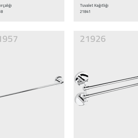
ırçalığı
Tuvalet Kağıtlığı
58
21841
1957
21926