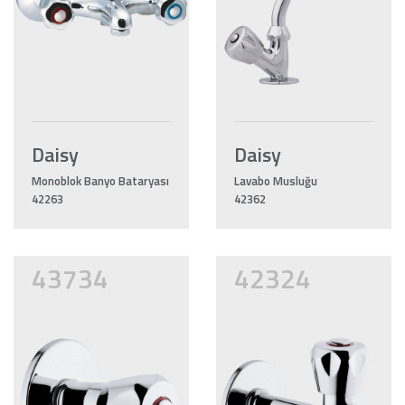
Daisy
Daisy
Monoblok Banyo Bataryası
Lavabo Musluğu
42263
42362
43734
42324