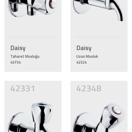
Daisy
Daisy
Taharet Musluğu
Uzun Musluk
43734
42324
42331
42348