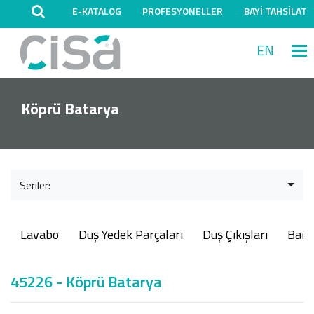
E-KATALOG
PROFESYONELLER
BAYİ TAHSİLAT
EN
M
Köprü Batarya
Seriler:
Lavabo
Duş Yedek Parçaları
Duş Çıkışları
Ban
45226 - Köprü Batarya