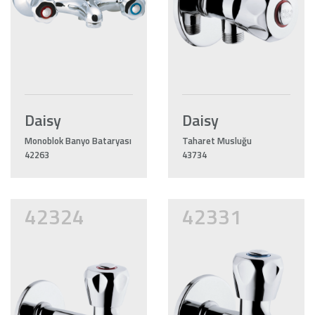
Daisy
Daisy
Monoblok Banyo Bataryası
Taharet Musluğu
42263
43734
42324
42331