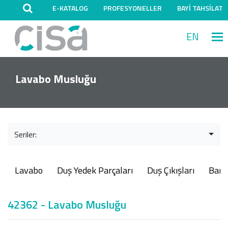
E-KATALOG
PROFESYONELLER
BAYİ TAHSİLAT
EN
M
Lavabo Musluğu
Seriler:
Lavabo
Duş Yedek Parçaları
Duş Çıkışları
Ban
42362 - Lavabo Musluğu