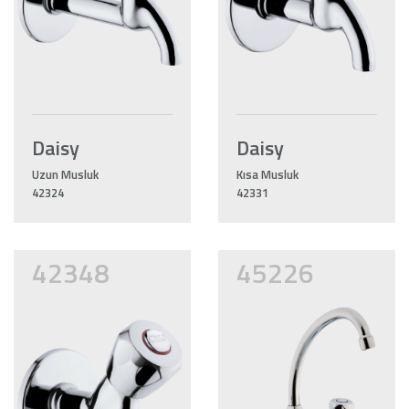
Daisy
Daisy
Uzun Musluk
Kısa Musluk
42324
42331
42348
45226