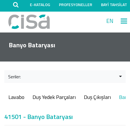
E-KATALOG
PROFESYONELLER
BAYİ TAHSİLAT
EN
M
Banyo Bataryası
Seriler:
Lavabo
Duş Yedek Parçaları
Duş Çıkışları
Ban
41501 - Banyo Bataryası