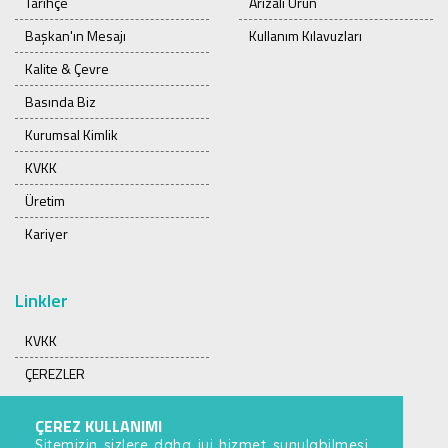
Tarihçe
Arızalı Ürün
Başkan'ın Mesajı
Kullanım Kılavuzları
Kalite & Çevre
Basında Biz
Kurumsal Kimlik
KVKK
Üretim
Kariyer
Linkler
KVKK
ÇEREZLER
ÇEREZ KULLANIMI
Sitemizin sizlere daha iyi hizmet sunulabilmesi