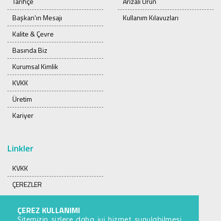
Tarihçe
Arızalı Ürün
Başkan'ın Mesajı
Kullanım Kılavuzları
Kalite & Çevre
Basında Biz
Kurumsal Kimlik
KVKK
Üretim
Kariyer
Linkler
KVKK
ÇEREZLER
ÇEREZ KULLANIMI
Sitemizin sizlere daha iyi hizmet sunulabilmesi