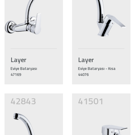
Layer
Layer
Eviye Bataryası
Eviye Bataryası - Kısa
47169
44076
42843
41501