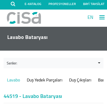
E-KATALOG
PROFESYONELLER
BAYİ TAHSİLAT
EN
M
Lavabo Bataryası
Seriler:
Lavabo
Duş Yedek Parçaları
Duş Çıkışları
Ban
44519 - Lavabo Bataryası