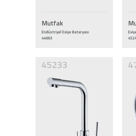
Mutfak
Mu
Endüstriyel Eviye Bataryası
Eviy
44663
452
45233
4