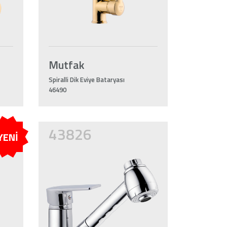
Mutfak
Spiralli Dik Eviye Bataryası
46490
43826
YENİ