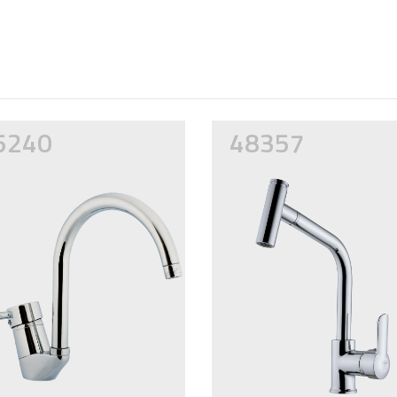
5240
48357