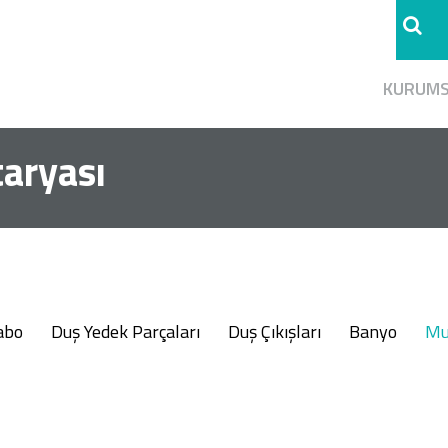
KURUM
taryası
abo
Duş Yedek Parçaları
Duş Çıkışları
Banyo
Mu