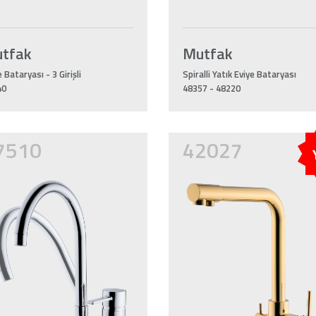
tfak
Mutfak
e Bataryası - 3 Girişli
Spiralli Yatık Eviye Bataryası
40
48357 - 48220
7510
42027