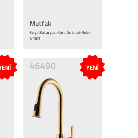
Mutfak
Eviye Bataryası Kare Arıtmalı Robin
41303
46490
YENİ
YENİ