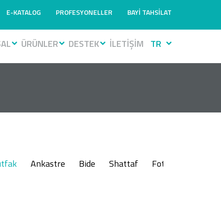
E-KATALOG
PROFESYONELLER
BAYİ TAHSİLAT
SAL
ÜRÜNLER
DESTEK
İLETİŞİM
TR
tfak
Ankastre
Bide
Shattaf
Fotoselli
Muslu