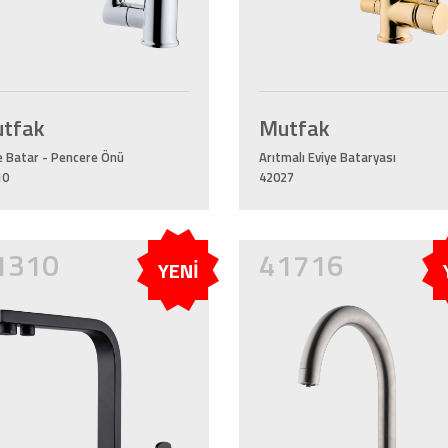
tfak
Mutfak
e Batar - Pencere Önü
Arıtmalı Eviye Bataryası
10
42027
1310
41716
YENİ