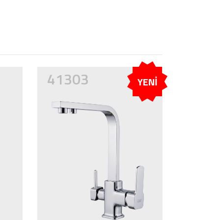
41303
YENİ