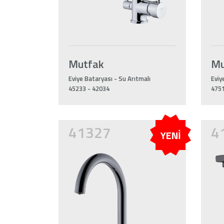
Mutfak
Mu
Eviye Bataryası - Su Arıtmalı
Eviy
45233 - 42034
475
41327
4
YENİ