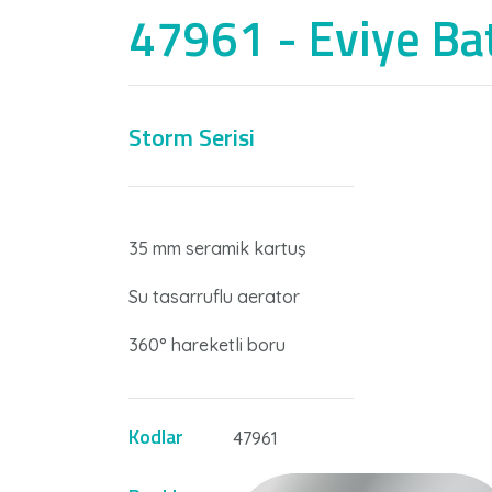
47961 - Eviye Bat
Storm Serisi
Nİ
35 mm seramik kartuş
Su tasarruflu aerator
360° hareketli boru
Kodlar
47961