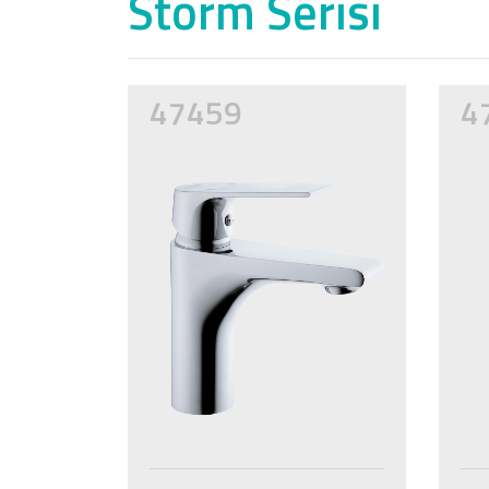
Storm Serisi
47459
4