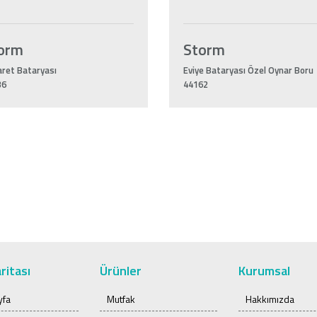
orm
Storm
ret Bataryası
Eviye Bataryası Özel Oynar Boru
36
44162
ritası
Ürünler
Kurumsal
yfa
Mutfak
Hakkımızda