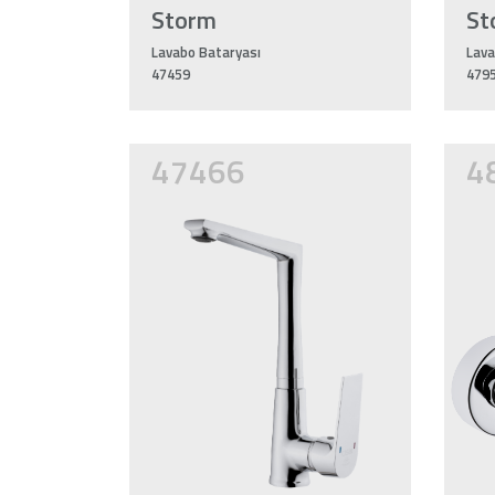
Storm
St
Lavabo Bataryası
Lava
47459
479
47466
4