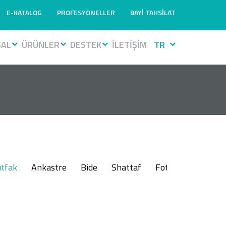
E-KATALOG
PROFESYONELLER
BAYİ TAHSİLAT
SAL
ÜRÜNLER
DESTEK
İLETİŞİM
TR
tfak
Ankastre
Bide
Shattaf
Fotoselli
Muslu