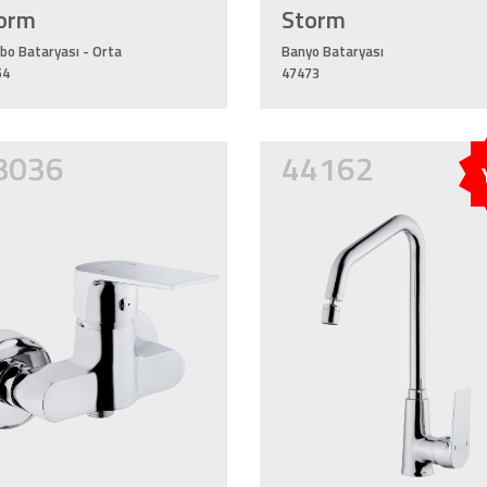
orm
Storm
bo Bataryası - Orta
Banyo Bataryası
54
47473
8036
44162