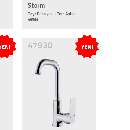
Storm
Eviye Bataryası - Ters Aplike
49569
47930
YENİ
YENİ