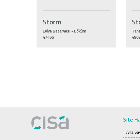
Storm
St
Eviye Bataryası - Döküm
Taha
47466
480
Site Ha
Ana Sa