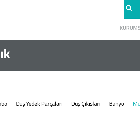
KURUM
ık
abo
Duş Yedek Parçaları
Duş Çıkışları
Banyo
Mu