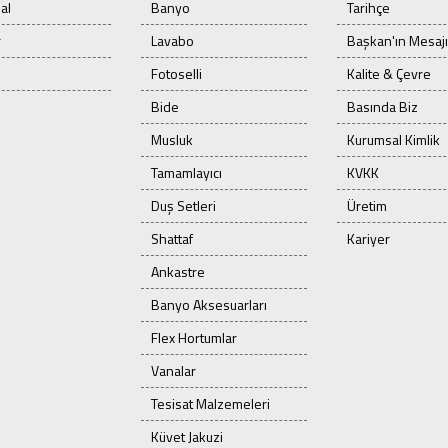
al
Banyo
Tarihçe
r
Lavabo
Başkan'ın Mesajı
Fotoselli
Kalite & Çevre
Bide
Basında Biz
Musluk
Kurumsal Kimlik
Tamamlayıcı
KVKK
Duş Setleri
Üretim
Shattaf
Kariyer
Ankastre
Banyo Aksesuarları
Flex Hortumlar
Vanalar
Tesisat Malzemeleri
Küvet Jakuzi