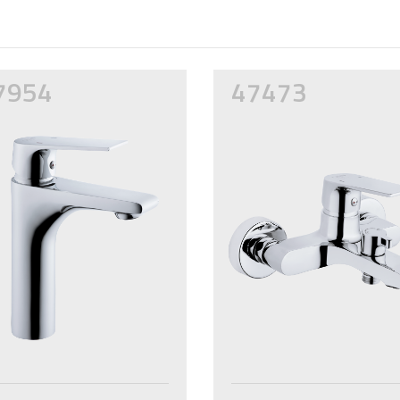
7954
47473