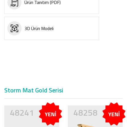
Ürün Tanıtım (PDF)
3D Ürün Modeli
Storm Mat Gold Serisi
48241
48258
YENİ
YENİ