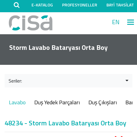
E-KATALOG
PROFESYONELLER
BAYİ TAHSİLAT
EN
M
Storm Lavabo Bataryası Orta Boy
Seriler:
Lavabo
Duş Yedek Parçaları
Duş Çıkışları
Ban
48234 - Storm Lavabo Bataryası Orta Boy