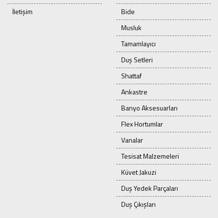
İletişim
Bide
Musluk
Tamamlayıcı
Duş Setleri
Shattaf
Ankastre
Banyo Aksesuarları
Flex Hortumlar
Vanalar
Tesisat Malzemeleri
Küvet Jakuzi
Duş Yedek Parçaları
Duş Çıkışları