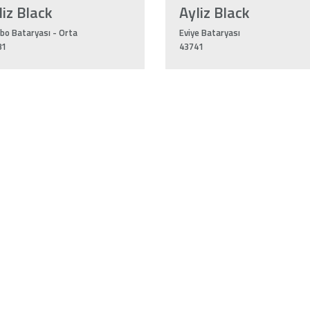
liz Black
Ayliz Black
bo Bataryası - Orta
Eviye Bataryası
81
43741