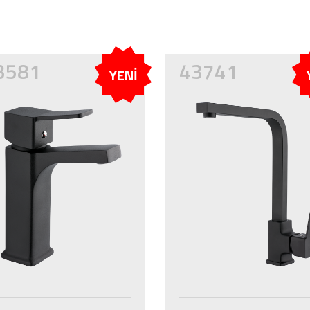
3581
43741
YENİ