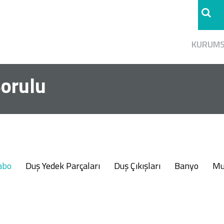
KURUM
Borulu
abo
Duş Yedek Parçaları
Duş Çıkışları
Banyo
Mu