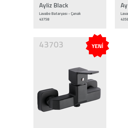
Ayliz Black
Ay
Lavabo Bataryası - Çanak
Lava
43758
435
43703
YENİ