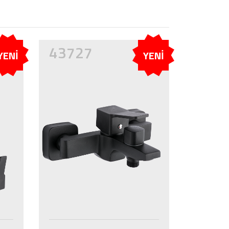
43727
YENİ
YENİ