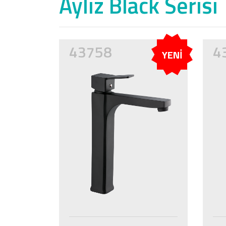
Ayliz Black Serisi
43758
4
YENİ