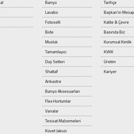
al
Banyo
Tarihçe
r
Lavabo
Başkan'ın Mesajı
Fotoselli
Kalite & Çevre
Bide
Basında Biz
Musluk
Kurumsal Kimlik
Tamamlayıcı
KVKK
Duş Setleri
Üretim
Shattaf
Kariyer
Ankastre
Banyo Aksesuarları
Flex Hortumlar
Vanalar
Tesisat Malzemeleri
Küvet Jakuzi