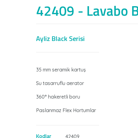
42409 - Lavabo B
Ayliz Black Serisi
Nİ
35 mm seramik kartuş
Su tasarruflu aerator
360° hakeretli boru
Paslanmaz Flex Hortumlar
Kodlar
42409