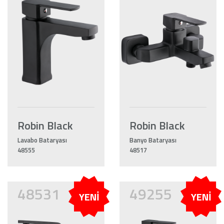
Robin Black
Robin Black
Lavabo Bataryası
Banyo Bataryası
48555
48517
48531
49255
YENİ
YENİ