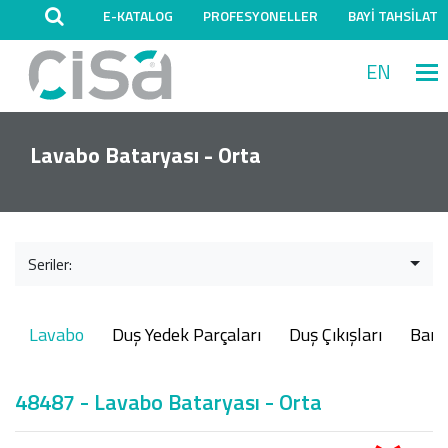
E-KATALOG
PROFESYONELLER
BAYİ TAHSİLAT
EN
M
Lavabo Bataryası - Orta
Seriler:
Lavabo
Duş Yedek Parçaları
Duş Çıkışları
Ban
48487 - Lavabo Bataryası - Orta