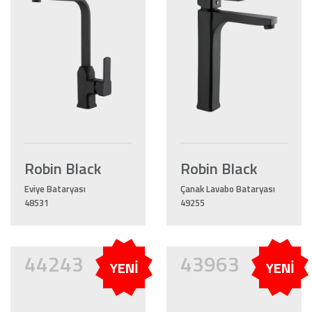
Robin Black
Robin Black
Eviye Bataryası
Çanak Lavabo Bataryası
48531
49255
44243
43963
YENİ
YENİ