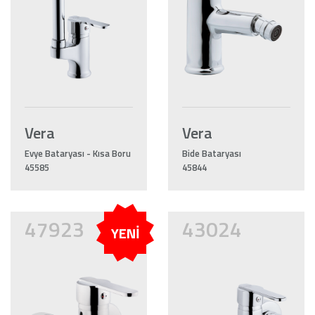
Vera
Vera
Evye Bataryası - Kısa Boru
Bide Bataryası
45585
45844
47923
43024
YENİ