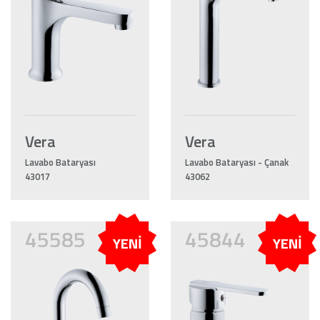
Vera
Vera
Lavabo Bataryası
Lavabo Bataryası - Çanak
43017
43062
45585
45844
YENİ
YENİ