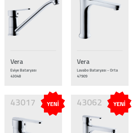
Vera
Vera
Eviye Bataryası
Lavabo Bataryası - Orta
43048
47909
43017
43062
YENİ
YENİ