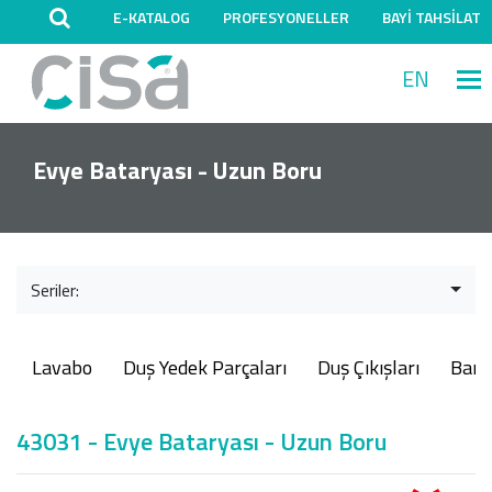
E-KATALOG
PROFESYONELLER
BAYİ TAHSİLAT
EN
M
Evye Bataryası - Uzun Boru
Seriler:
Lavabo
Duş Yedek Parçaları
Duş Çıkışları
Ban
43031 - Evye Bataryası - Uzun Boru