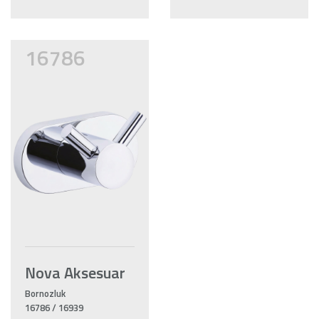
16786
Nova Aksesuar
Bornozluk
16786 / 16939