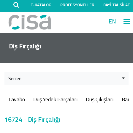
E-KATALOG
PROFESYONELLER
BAYİ TAHSİLAT
EN
M
Diş Fırçalığı
Seriler:
Lavabo
Duş Yedek Parçaları
Duş Çıkışları
Ban
16724 - Diş Fırçalığı