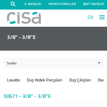
E-KATALOG
PROFESYONELLER
BAYİ TAHSİLAT
EN
M
3/8'' - 3/8''E
Seriler:
Lavabo
Duş Yedek Parçaları
Duş Çıkışları
Ban
50671 - 3/8'' - 3/8''E