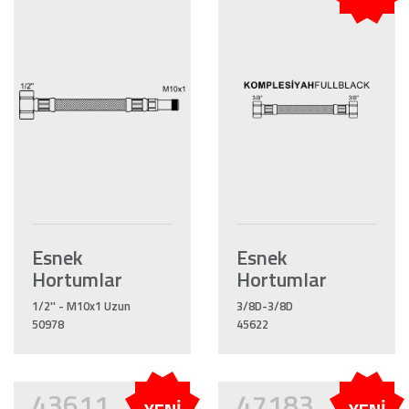
Esnek
Esnek
Hortumlar
Hortumlar
1/2'' - M10x1 Uzun
3/8D-3/8D
50978
45622
43611
47183