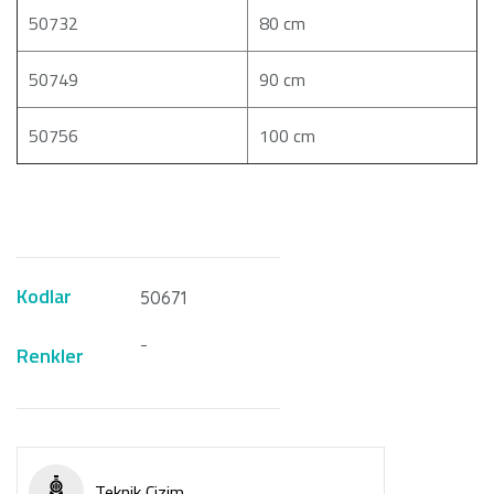
50732
80 cm
50749
90 cm
50756
100 cm
Kodlar
50671
-
Renkler
Teknik Çizim