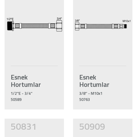
Esnek
Esnek
Hortumlar
Hortumlar
1/2''E - 3/4''
3/8'' - M10x1
50589
50763
50831
50909