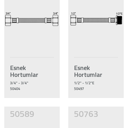
Esnek
Esnek
Hortumlar
Hortumlar
3/4'' - 3/4''
1/2'' - 1/2''E
50404
50497
50589
50763