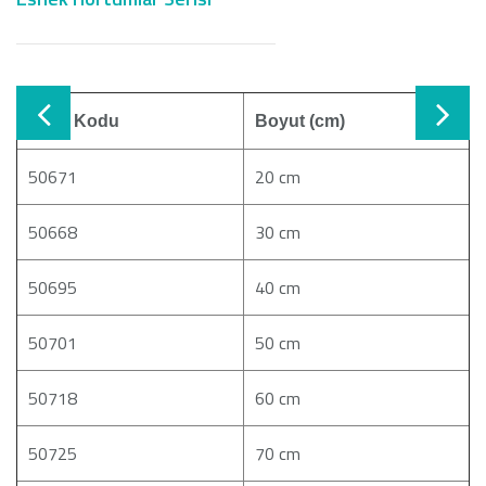
Ürün Kodu
Boyut (cm)
50671
20 cm
50668
30 cm
50695
40 cm
50701
50 cm
50718
60 cm
50725
70 cm