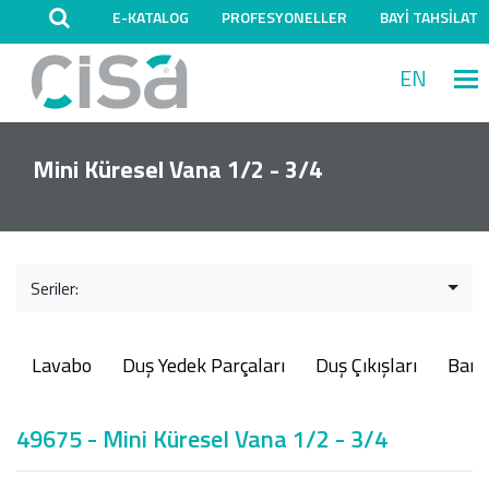
E-KATALOG
PROFESYONELLER
BAYİ TAHSİLAT
EN
M
Mini Küresel Vana 1/2 - 3/4
Seriler:
Lavabo
Duş Yedek Parçaları
Duş Çıkışları
Ban
49675 - Mini Küresel Vana 1/2 - 3/4