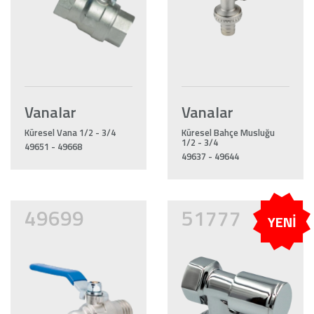
Vanalar
Vanalar
Küresel Vana 1/2 - 3/4
Küresel Bahçe Musluğu
1/2 - 3/4
49651 - 49668
49637 - 49644
49699
51777
YENİ