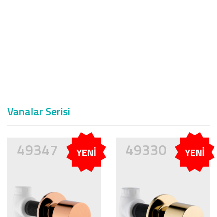
Vanalar Serisi
49347
49330
YENİ
YENİ