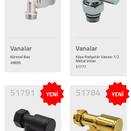
Vanalar
Vanalar
Küresel Bas
Köşe Radyatör Vanası 1/2
Metal Volan
49699
51777
51791
51784
YENİ
YENİ