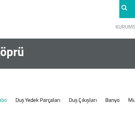
KURUM
Köprü
abo
Duş Yedek Parçaları
Duş Çıkışları
Banyo
Mu