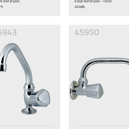
o Bataryası
Eviye Bataryası - Uzun
79
45486
5943
45950