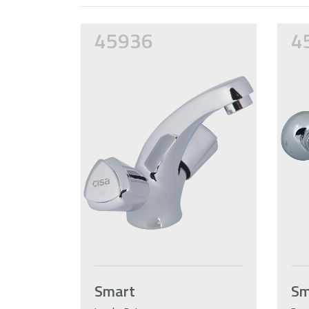
45936
4
Smart
Sm