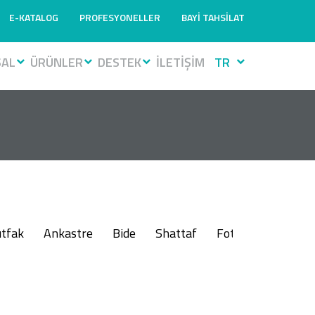
E-KATALOG
PROFESYONELLER
BAYİ TAHSİLAT
SAL
ÜRÜNLER
DESTEK
İLETİŞİM
TR
tfak
Ankastre
Bide
Shattaf
Fotoselli
Muslu