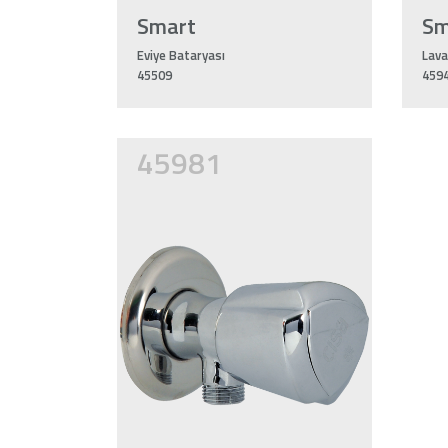
Smart
Sm
Eviye Bataryası
Lava
45509
459
45981