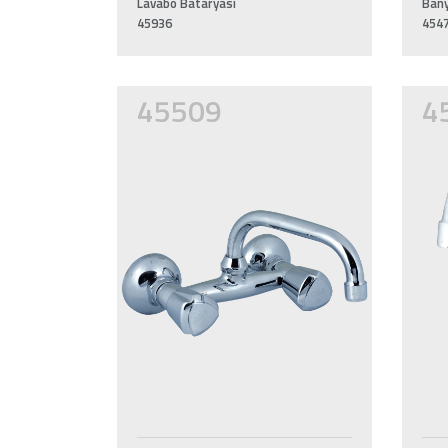
Lavabo Bataryası
Bany
45936
454
45509
4