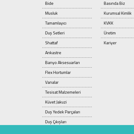
Bide
Basında Biz
Musluk
Kurumsal Kimlik
Tamamlayıcı
KVKK
Duş Setleri
Üretim
Shattaf
Kariyer
Ankastre
Banyo Aksesuarları
Flex Hortumlar
Vanalar
Tesisat Malzemeleri
Küvet Jakuzi
Duş Yedek Parçaları
Duş Çıkışları