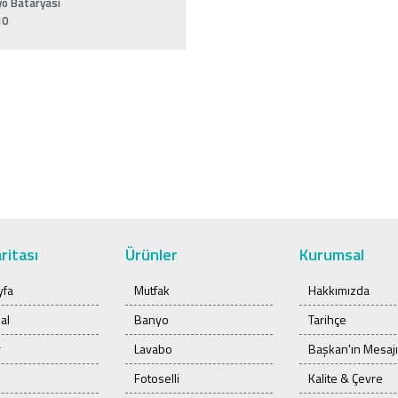
o Bataryası
10
ritası
Ürünler
Kurumsal
yfa
Mutfak
Hakkımızda
al
Banyo
Tarihçe
r
Lavabo
Başkan'ın Mesajı
Fotoselli
Kalite & Çevre