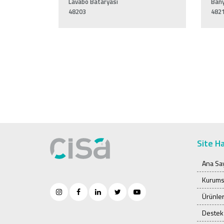
Lavabo Bataryası
Bany
48203
482
Site Ha
Ana Sa
Kurums
Ürünle
Destek