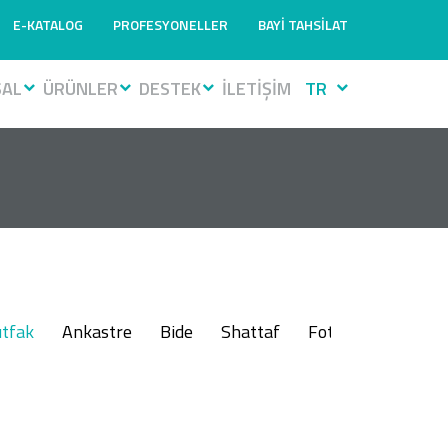
E-KATALOG
PROFESYONELLER
BAYİ TAHSİLAT
SAL
ÜRÜNLER
DESTEK
İLETİŞİM
TR
tfak
Ankastre
Bide
Shattaf
Fotoselli
Muslu