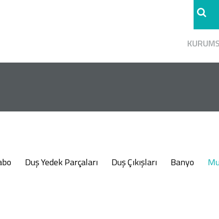
KURUM
abo
Duş Yedek Parçaları
Duş Çıkışları
Banyo
Mu