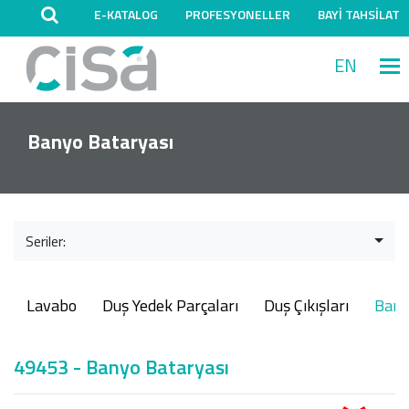
E-KATALOG
PROFESYONELLER
BAYİ TAHSİLAT
EN
M
Banyo Bataryası
Seriler:
Lavabo
Duş Yedek Parçaları
Duş Çıkışları
Ban
49453 - Banyo Bataryası