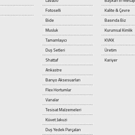
r
Lavabo
Başkan'ın Mesajı
Fotoselli
Kalite & Çevre
Bide
Basında Biz
Musluk
Kurumsal Kimlik
Tamamlayıcı
KVKK
Duş Setleri
Üretim
Shattaf
Kariyer
Ankastre
Banyo Aksesuarları
Flex Hortumlar
Vanalar
Tesisat Malzemeleri
Küvet Jakuzi
Duş Yedek Parçaları