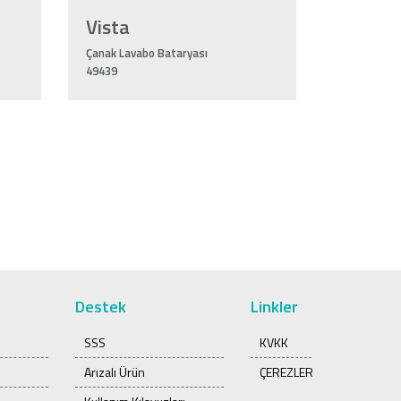
Vista
Çanak Lavabo Bataryası
49439
Destek
Linkler
SSS
KVKK
Arızalı Ürün
ÇEREZLER