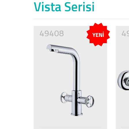
Vista Serisi
49408
4
YENİ