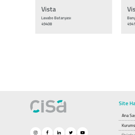
Vista
Vi
Lavabo Bataryası
Bany
49408
494
Site Ha
Ana Sa
Kurums