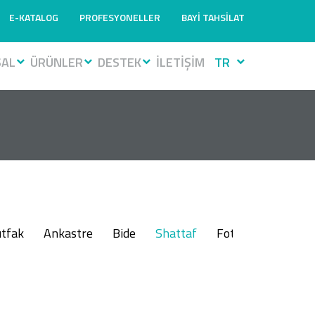
E-KATALOG
PROFESYONELLER
BAYİ TAHSİLAT
SAL
ÜRÜNLER
DESTEK
İLETİŞİM
TR
tfak
Ankastre
Bide
Shattaf
Fotoselli
Muslu