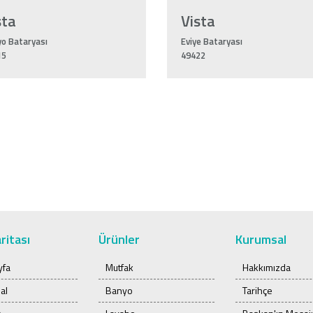
sta
Vista
o Bataryası
Eviye Bataryası
15
49422
ritası
Ürünler
Kurumsal
yfa
Mutfak
Hakkımızda
al
Banyo
Tarihçe