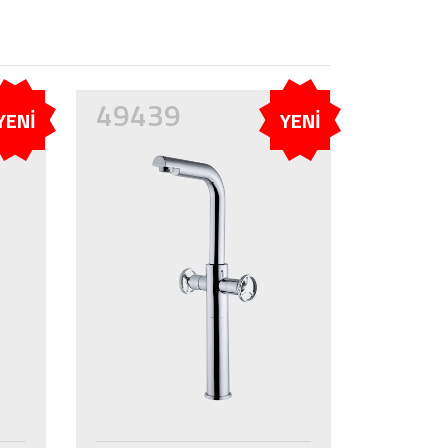
49439
YENİ
YENİ