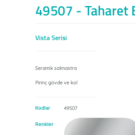
49507 - Taharet 
Vista Serisi
Nİ
Seramik salmastra
Pirinç gövde ve kol
Kodlar
49507
Renkler