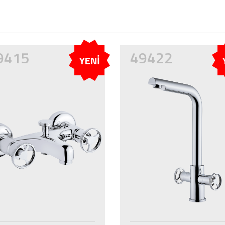
9415
49422
YENİ