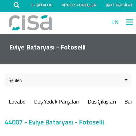
E-KATALOG
PROFESYONELLER
BAYİ TAHSİLAT
EN
M
Eviye Bataryası - Fotoselli
Seriler:
Lavabo
Duş Yedek Parçaları
Duş Çıkışları
Ban
44007 - Eviye Bataryası - Fotoselli