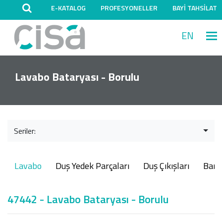
E-KATALOG
PROFESYONELLER
BAYİ TAHSİLAT
EN
M
Lavabo Bataryası - Borulu
Seriler:
Lavabo
Duş Yedek Parçaları
Duş Çıkışları
Ban
47442 - Lavabo Bataryası - Borulu