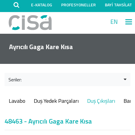
E-KATALOG
PROFESYONELLER
BAYİ TAHSİLAT
EN
M
Ayrıcılı Gaga Kare Kısa
Seriler:
Lavabo
Duş Yedek Parçaları
Duş Çıkışları
Ban
48463 - Ayrıcılı Gaga Kare Kısa